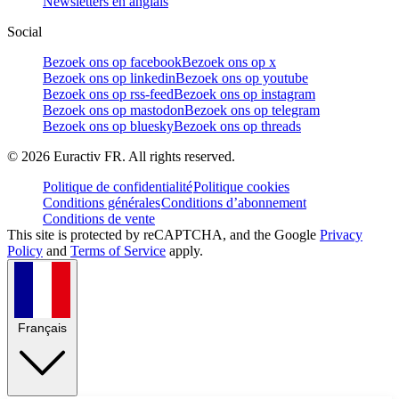
Newsletters en anglais
Social
Bezoek ons op facebook
Bezoek ons op x
Bezoek ons op linkedin
Bezoek ons op youtube
Bezoek ons op rss-feed
Bezoek ons op instagram
Bezoek ons op mastodon
Bezoek ons op telegram
Bezoek ons op bluesky
Bezoek ons op threads
©
2026
Euractiv FR. All rights reserved.
Politique de confidentialité
Politique cookies
Conditions générales
Conditions d’abonnement
Conditions de vente
This site is protected by reCAPTCHA, and the Google
Privacy
Policy
and
Terms of Service
apply.
Français