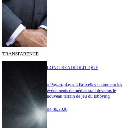
TRANSPARENCE
LONG READ
POLITIQUE
« Pay-to-play » à Bruxelles : comment les
événements de médias sont devenus le
nouveau terrain de jeu du lobbying
04.06.2026