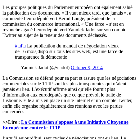
Les groupes politiques du Parlement européen ont également salué
la publication des documents. « Il vaut mieux tard, que jamais », a
commenté l’eurodéputé vert Bernd Lange, président de la
commission du commerce international. « Une farce » s’est en
revanche agacé l’eurodéputé vert Yannick Jadot sur son compte
Twitter au sujet de la teneur des documents déclassés.
#tafta
La publication du mandat de négociation vieux
de 16 mois,dispo sur tous les sites web, est une farce de
transparence & démocratie
— Yannick Jadot (@yjadot)
October 9, 2014
La Commission se défend pour sa part et assure que les négociations
commerciales sur le TTIP sont les plus transparentes qui n’aient
jamais eu lieu. L’exécutif affirme ainsi qu’elle fournit plus
d’information aux eurodéputés que ce que prévoit le traité de
Lisbonne. Elle a mis en place un site Internet et un compte Twitter,
enfin elle organise régulièrement des réunions avec les parties
concernées.
>>Lire :
La Commission s’oppose à une Initiative Citoyenne
Européenne contre le TTIP
Jusqu’à aujourd’hui, sept cycles de négociations ont eu lieu. Le