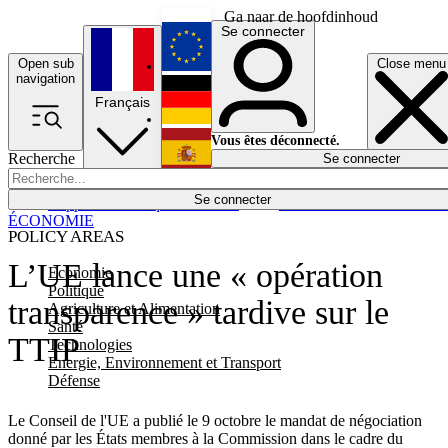
Ga naar de hoofdinhoud
Se connecter
Open sub
Close menu
English
navigation
Français
Deutsch
Vous êtes déconnecté.
Recherche
Se connecter
Español
Lumières éteintes
Se connecter
Rapporteur
Politique
Économie
Newsletters
Evénements
Em
ÉCONOMIE
POLICY AREAS
L’UE lance une « opération
Economie
Politique
transparence » tardive sur le
Agriculture et Alimentation
Santé
TTIP
Technologies
Energie, Environnement et Transport
Défense
Le Conseil de l'UE a publié le 9 octobre le mandat de négociation
donné par les États membres à la Commission dans le cadre du