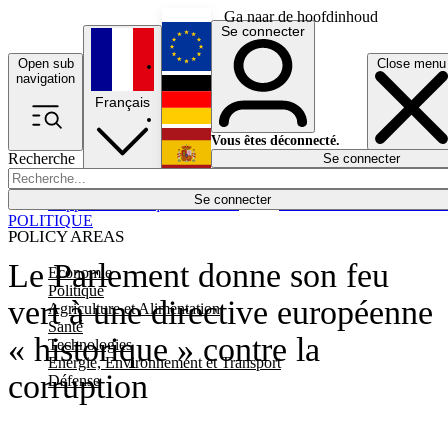
Ga naar de hoofdinhoud
Se connecter
Open sub
Close menu
English
navigation
Français
Deutsch
Vous êtes déconnecté.
Recherche
Se connecter
Español
Lumières éteintes
Se connecter
Rapporteur
Politique
Économie
Newsletters
Evénements
Em
POLITIQUE
POLICY AREAS
Le Parlement donne son feu
Economie
Politique
vert à une directive européenne
Agriculture et Alimentation
Santé
« historique » contre la
Technologies
Energie, Environnement et Transport
corruption
Défense