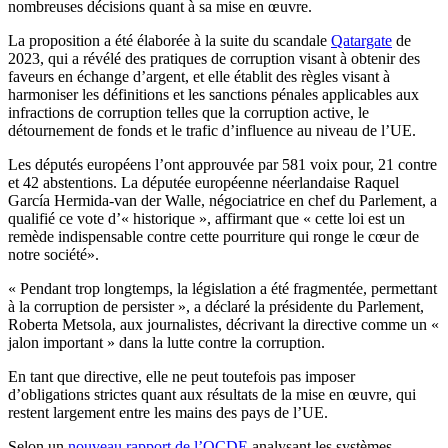
nombreuses décisions quant à sa mise en œuvre.
La proposition a été élaborée à la suite du scandale
Qatargate
de
2023, qui a révélé des pratiques de corruption visant à obtenir des
faveurs en échange d’argent, et elle établit des règles visant à
harmoniser les définitions et les sanctions pénales applicables aux
infractions de corruption telles que la corruption active, le
détournement de fonds et le trafic d’influence au niveau de l’UE.
Les députés européens l’ont approuvée par 581 voix pour, 21 contre
et 42 abstentions.
La députée européenne néerlandaise Raquel
García Hermida-van der Walle, négociatrice en chef du Parlement, a
qualifié ce vote d’« historique », affirmant que « cette loi est un
remède indispensable contre cette pourriture qui ronge le cœur de
notre société
».
« Pendant trop longtemps, la législation a été fragmentée, permettant
à la corruption de persister », a déclaré la présidente du Parlement,
Roberta Metsola, aux journalistes, décrivant la directive comme un «
jalon important » dans la lutte contre la corruption.
En tant que directive, elle ne peut toutefois pas imposer
d’obligations strictes quant aux résultats de la mise en œuvre, qui
restent largement entre les mains des pays de l’UE.
Selon un
nouveau
rapport de l’OCDE
analysant les systèmes