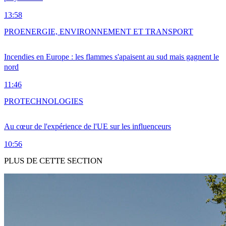
13:58
PRO
ENERGIE, ENVIRONNEMENT ET TRANSPORT
Incendies en Europe : les flammes s'apaisent au sud mais gagnent le
nord
11:46
PRO
TECHNOLOGIES
Au cœur de l'expérience de l'UE sur les influenceurs
10:56
PLUS DE CETTE SECTION