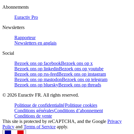
Abonnements
Euractiv Pro
Newsletters
Rapporteur
Newsletters en anglais
Social
Bezoek ons op facebook
Bezoek ons op x
Bezoek ons op linkedin
Bezoek ons op youtube
Bezoek ons op rss-feed
Bezoek ons op instagram
Bezoek ons op mastodon
Bezoek ons op telegram
Bezoek ons op bluesky
Bezoek ons op threads
©
2026
Euractiv FR. All rights reserved.
Politique de confidentialité
Politique cookies
Conditions générales
Conditions d’abonnement
Conditions de vente
This site is protected by reCAPTCHA, and the Google
Privacy
Policy
and
Terms of Service
apply.