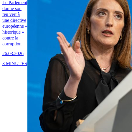
Le Parlement
donne son
feu vert à
une directive
européenne «
historique »
contre la
corruption
26.03.2026
3 MINUTES