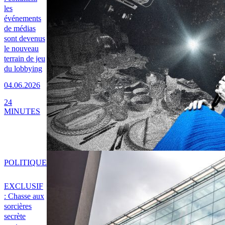
les
événements
de médias
sont devenus
le nouveau
terrain de jeu
du lobbying
04.06.2026
24
MINUTES
POLITIQUE
EXCLUSIF
: Chasse aux
sorcières
secrète