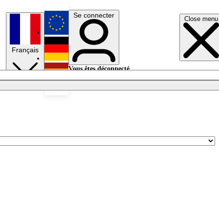
Se connecter
Close menu
English
Français
Deutsch
Vous êtes déconnecté.
Se connecter
Español
Lumières éteintes