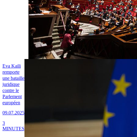
Eva Kaili
remporte
une bataille
juridique
contre le
Parlement
européen
09.07.2025
3
MINUTES