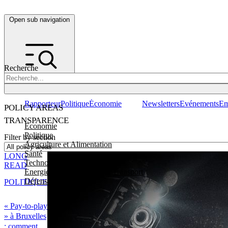
Open sub navigation
Recherche
Rapporteur
Politique
Économie
Newsletters
Evénements
Em
POLICY AREAS
TRANSPARENCE
Economie
Politique
Filter by section
Agriculture et Alimentation
Santé
LONG
Technologies
READ
Energie, Environnement et Transport
Défense
POLITIQUE
« Pay-to-play
» à Bruxelles
: comment