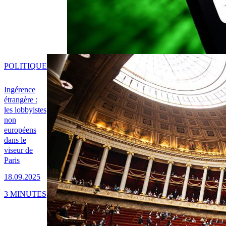
POLITIQUE
Ingérence
étrangère :
les lobbyistes
non
européens
dans le
viseur de
Paris
18.09.2025
3 MINUTES