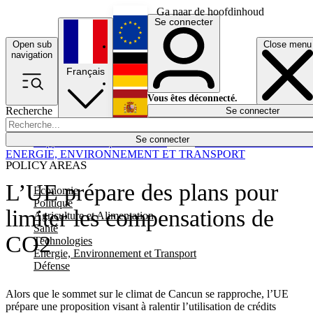
Ga naar de hoofdinhoud
Se connecter
Open sub
Close menu
English
navigation
Français
Deutsch
Vous êtes déconnecté.
Recherche
Se connecter
Español
Lumières éteintes
Se connecter
Rapporteur
Politique
Économie
Newsletters
Evénements
Em
ENERGIE, ENVIRONNEMENT ET TRANSPORT
POLICY AREAS
L’UE prépare des plans pour
Economie
Politique
limiter les compensations de
Agriculture et Alimentation
Santé
CO2
Technologies
Energie, Environnement et Transport
Défense
Alors que le sommet sur le climat de Cancun se rapproche, l’UE
prépare une proposition visant à ralentir l’utilisation de crédits