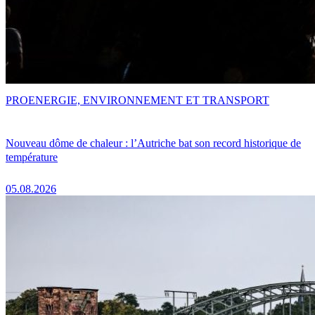
PRO
ENERGIE, ENVIRONNEMENT ET TRANSPORT
Nouveau dôme de chaleur : l’Autriche bat son record historique de
température
05.08.2026