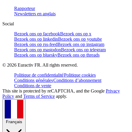
Rapporteur
Newsletters en anglais
Social
Bezoek ons op facebook
Bezoek ons op x
Bezoek ons op linkedin
Bezoek ons op youtube
Bezoek ons op rss-feed
Bezoek ons op instagram
Bezoek ons op mastodon
Bezoek ons op telegram
Bezoek ons op bluesky
Bezoek ons op threads
©
2026
Euractiv FR. All rights reserved.
Politique de confidentialité
Politique cookies
Conditions générales
Conditions d’abonnement
Conditions de vente
This site is protected by reCAPTCHA, and the Google
Privacy
Policy
and
Terms of Service
apply.
Français