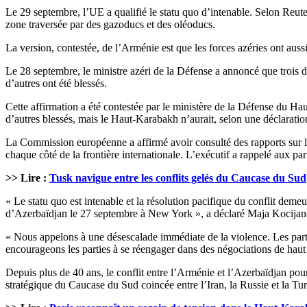
Le 29 septembre, l’UE a qualifié le statu quo d’intenable. Selon Reuter
zone traversée par des gazoducs et des oléoducs.
La version, contestée, de l’Arménie est que les forces azéries ont aussi 
Le 28 septembre, le ministre azéri de la Défense a annoncé que trois d
d’autres ont été blessés.
Cette affirmation a été contestée par le ministère de la Défense du Hau
d’autres blessés, mais le Haut-Karabakh n’aurait, selon une déclaration
La Commission européenne a affirmé avoir consulté des rapports sur l’ut
chaque côté de la frontière internationale. L’exécutif a rappelé aux pa
>> Lire :
Tusk navigue entre les conflits gelés du Caucase du Sud
« Le statu quo est intenable et la résolution pacifique du conflit deme
d’Azerbaïdjan le 27 septembre à New York », a déclaré Maja Kocijanci
« Nous appelons à une désescalade immédiate de la violence. Les partie
encourageons les parties à se réengager dans des négociations de haut 
Depuis plus de 40 ans, le conflit entre l’Arménie et l’Azerbaïdjan po
stratégique du Caucase du Sud coincée entre l’Iran, la Russie et la Tu