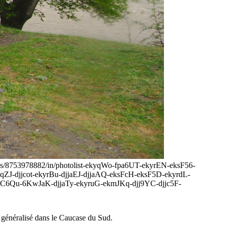
ogannes/8753978882/in/photolist-ekyqWo-fpa6UT-ekyrEN-eksF56-
-djjcot-ekyrBu-djjaEJ-djjaAQ-eksFcH-eksF5D-ekyrdL-
6Qu-6KwJaK-djjaTy-ekyruG-ekmJKq-djj9YC-djjc5F-
us généralisé dans le Caucase du Sud.