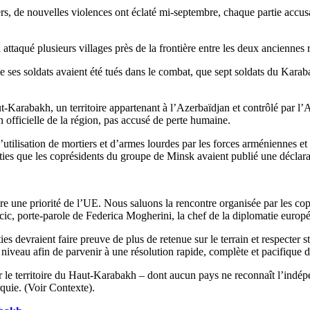
s, de nouvelles violences ont éclaté mi-septembre, chaque partie accusan
attaqué plusieurs villages près de la frontière entre les deux anciennes ré
e ses soldats avaient été tués dans le combat, que sept soldats du Kara
t-Karabakh, un territoire appartenant à l’Azerbaïdjan et contrôlé par l’Ar
 officielle de la région, pas accusé de perte humaine.
ilisation de mortiers et d’armes lourdes par les forces arméniennes et a
rties que les coprésidents du groupe de Minsk avaient publié une déclarat
ure une priorité de l’UE. Nous saluons la rencontre organisée par les cop
c, porte-parole de Federica Mogherini, la chef de la diplomatie europ
s devraient faire preuve de plus de retenue sur le terrain et respecter 
niveau afin de parvenir à une résolution rapide, complète et pacifique d
ur le territoire du Haut-Karabakh – dont aucun pays ne reconnaît l’indé
rquie. (Voir Contexte).