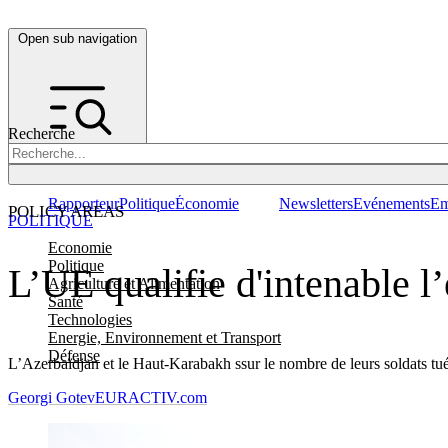
Open sub navigation
Recherche
Rapporteur
Politique
Économie
Newsletters
Evénements
Em
POLICY AREAS
POLITIQUE
Economie
Politique
L’UE qualifie d'intenable 
Agriculture et Alimentation
Santé
Technologies
Energie, Environnement et Transport
Défense
L’Azerbaïdjan et le Haut-Karabakh ssur le nombre de leurs soldats tués 
Georgi Gotev
EURACTIV.com