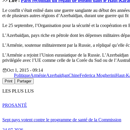
>> Lire :
Paris reconnaît un regain de tension dans le Haut-Kar
Le conflit s’était enlisé dans une guerre sanglante au début des année
et de plusieurs autres régions d’Azerbaïdjan, durant une guerre qui fit
Le 25 septembre, l’Organisation pour la sécurité et la coopération en
L’Azerbaïdjan, pays riche en pétrole dont les dépenses militaires dép
L’Arménie, soutenue militairement par la Russie, a répliqué qu’elle écr
L’Arménie a rejoint l’Union eurasiatique de la Russie. L’Azerbaïdjan n
privilégiée avec l’UE comme celle de la Corée du Sud ou de l’Austral
Oct 1, 2015 - 09:14
Politique
Arménie
Azerbaïdjan
Chine
Federica Mogherini
Haut-K
Print
Partager
LES PLUS LUS
PRO
SANTÉ
Sept pays votent contre le programme de santé de la Commission
24.07.2026