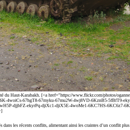
 contesté du Haut-Karabakh. [<a href="https://www.flickr.com/photos/
i6K-4woiCs-67hgT8-67myku-67mu2W-4wj8VD-6KznB5-5fBfT9-ekyqZJ
wH5P-djjbFZ-ekyrPq-djiXc1-djiX5E-4woMe1-6KC7HS-6KC6z7-6KC
>]
dans les récents conflits, alimentant ainsi les craintes d’un conflit pl