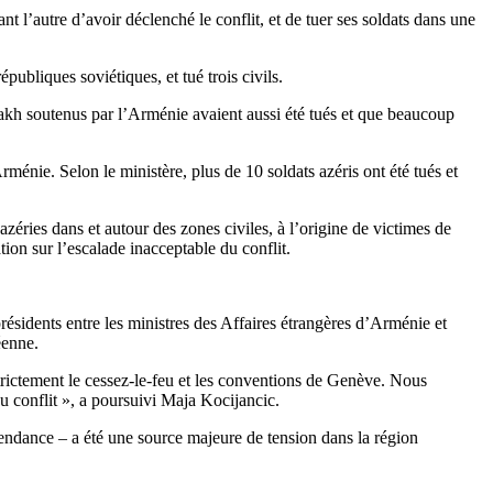
t l’autre d’avoir déclenché le conflit, et de tuer ses soldats dans une
publiques soviétiques, et tué trois civils.
bakh soutenus par l’Arménie avaient aussi été tués et que beaucoup
ménie. Selon le ministère, plus de 10 soldats azéris ont été tués et
zéries dans et autour des zones civiles, à l’origine de victimes de
ion sur l’escalade inacceptable du conflit.
résidents entre les ministres des Affaires étrangères d’Arménie et
éenne.
strictement le cessez-le-feu et les conventions de Genève. Nous
u conflit », a poursuivi Maja Kocijancic.
pendance – a été une source majeure de tension dans la région