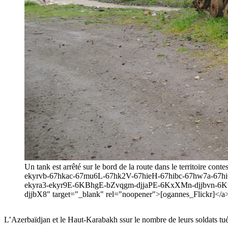
Un tank est arrêté sur le bord de la route dans le territoire
ekyrvb-67hkac-67mu6L-67hk2V-67hieH-67hibc-67hw7a-67h
ekyra3-ekyr9E-6KBhgE-bZvqgm-djjaPE-6KxXMn-djjbvn-6K
djjbX8" target="_blank" rel="noopener">[ogannes_Flickr]</a
L’Azerbaïdjan et le Haut-Karabakh ssur le nombre de leurs soldats tués 