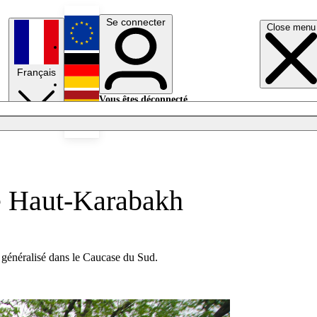
Se connecter
Close menu
English
Français
Deutsch
Vous êtes déconnecté.
Se connecter
Español
Lumières éteintes
le Haut-Karabakh
us généralisé dans le Caucase du Sud.