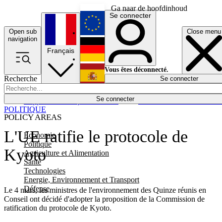
Ga naar de hoofdinhoud
Se connecter
Open sub
Close menu
English
navigation
Français
Deutsch
Vous êtes déconnecté.
Recherche
Se connecter
Español
Lumières éteintes
Se connecter
Rapporteur
Politique
Économie
Newsletters
Evénements
Em
POLITIQUE
POLICY AREAS
L'UE ratifie le protocole de
Economie
Politique
Kyoto
Agriculture et Alimentation
Santé
Technologies
Energie, Environnement et Transport
Défense
Le 4 mars, les ministres de l'environnement des Quinze réunis en
Conseil ont décidé d'adopter la proposition de la Commission de
ratification du protocole de Kyoto.