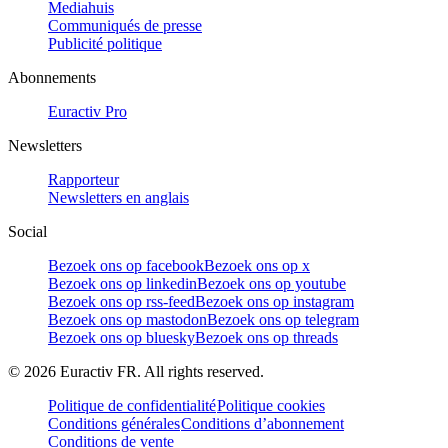
Mediahuis
Communiqués de presse
Publicité politique
Abonnements
Euractiv Pro
Newsletters
Rapporteur
Newsletters en anglais
Social
Bezoek ons op facebook
Bezoek ons op x
Bezoek ons op linkedin
Bezoek ons op youtube
Bezoek ons op rss-feed
Bezoek ons op instagram
Bezoek ons op mastodon
Bezoek ons op telegram
Bezoek ons op bluesky
Bezoek ons op threads
©
2026
Euractiv FR. All rights reserved.
Politique de confidentialité
Politique cookies
Conditions générales
Conditions d’abonnement
Conditions de vente