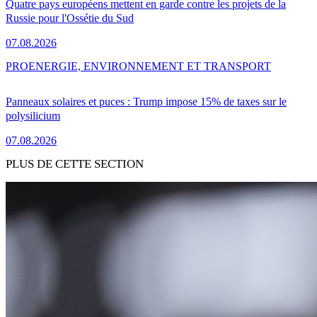
Quatre pays européens mettent en garde contre les projets de la
Russie pour l'Ossétie du Sud
07.08.2026
PRO
ENERGIE, ENVIRONNEMENT ET TRANSPORT
Panneaux solaires et puces : Trump impose 15% de taxes sur le
polysilicium
07.08.2026
PLUS DE CETTE SECTION