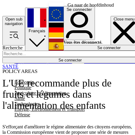
Ga naar de hoofdinhoud
Se connecter
Open sub
Close menu
English
navigation
Français
Deutsch
Vous êtes déconnecté.
Recherche
Se connecter
Español
Lumières éteintes
Se connecter
Rapporteur
Politique
Économie
Newsletters
Evénements
Em
SANTÉ
POLICY AREAS
L'UE recommande plus de
Economie
Politique
fruits et légumes dans
Agriculture et Alimentation
Santé
l'alimentation des enfants
Technologies
Energie, Environnement et Transport
Défense
S'efforçant d'améliorer le régime alimentaire des citoyens européens,
la Commission européenne vient de proposer une série de mesures