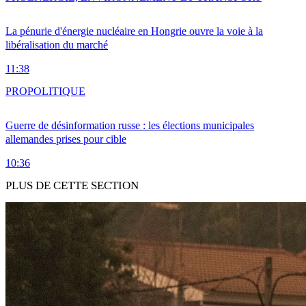
La pénurie d'énergie nucléaire en Hongrie ouvre la voie à la
libéralisation du marché
11:38
PRO
POLITIQUE
Guerre de désinformation russe : les élections municipales
allemandes prises pour cible
10:36
PLUS DE CETTE SECTION