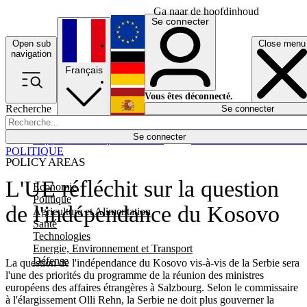
Ga naar de hoofdinhoud
Se connecter
Open sub
Close menu
English
navigation
Français
Deutsch
Vous êtes déconnecté.
Recherche
Se connecter
Español
Lumières éteintes
Se connecter
Rapporteur
Politique
Économie
Newsletters
Evénements
Em
POLITIQUE
POLICY AREAS
L'UE réfléchit sur la question
Economie
Politique
de l'indépendance du Kosovo
Agriculture et Alimentation
Santé
Technologies
Energie, Environnement et Transport
Défense
La question de l'indépendance du Kosovo vis-à-vis de la Serbie sera
l'une des priorités du programme de la réunion des ministres
européens des affaires étrangères à Salzbourg. Selon le commissaire
à l'élargissement Olli Rehn, la Serbie ne doit plus gouverner la