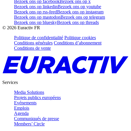
Bezoek ons op facebook
Bezoek ons op x
Bezoek ons op linkedin
Bezoek ons op youtube
Bezoek ons op rss-feed
Bezoek ons op instagram
Bezoek ons op mastodon
Bezoek ons op telegram
Bezoek ons op bluesky
Bezoek ons op threads
©
2026
Euractiv FR
Politique de confidentialité
Politique cookies
Conditions générales
Conditions d’abonnement
Conditions de vente
Services
Media Solutions
Projets publics européens
Evénements
Emplois
Agenda
Communiqués de presse
Members’ Circle