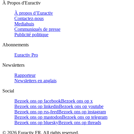
À Propos d'Euractiv
À propos d’Euractiv
Contactez-nous
Mediahuis
Communiqués de presse
Publicité politique
Abonnements
Euractiv Pro
Newsletters
Rapporteur
Newsletters en anglais
Social
Bezoek ons op facebook
Bezoek ons op x
Bezoek ons op linkedin
Bezoek ons op youtube
Bezoek ons op rss-feed
Bezoek ons op instagram
Bezoek ons op mastodon
Bezoek ons op telegram
Bezoek ons op bluesky
Bezoek ons op threads
©
2026
Euractiv FR. All rights reserved.