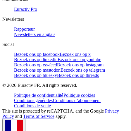
Euractiv Pro
Newsletters
Rapporteur
Newsletters en anglais
Social
Bezoek ons op facebook
Bezoek ons op x
Bezoek ons op linkedin
Bezoek ons op youtube
Bezoek ons op rss-feed
Bezoek ons op instagram
Bezoek ons op mastodon
Bezoek ons op telegram
Bezoek ons op bluesky
Bezoek ons op threads
©
2026
Euractiv FR. All rights reserved.
Politique de confidentialité
Politique cookies
Conditions générales
Conditions d’abonnement
Conditions de vente
This site is protected by reCAPTCHA, and the Google
Privacy
Policy
and
Terms of Service
apply.