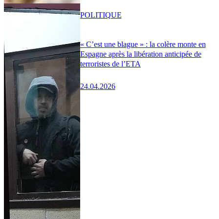
POLITIQUE
« C’est une blague » : la colère monte en
Espagne après la libération anticipée de
terroristes de l’ETA
24.04.2026