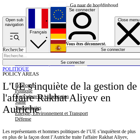
Ga naar de hoofdinhoud
Se connecter
Open sub
Close menu
English
navigation
Français
Deutsch
Vous êtes déconnecté.
Recherche
Se connecter
Español
Lumières éteintes
Se connecter
Rapporteur
Politique
Économie
Newsletters
Evénements
Em
POLITIQUE
POLICY AREAS
L'UE s'inquiète de la gestion de
Economie
Politique
l'affaire Rakhat Aliyev en
Agriculture et Alimentation
Santé
Autriche
Technologies
Energie, Environnement et Transport
Défense
Les représentants et hommes politiques de l’UE s’inquiètent de plus
en plus de la façon dont l’Autriche traite l'affaire Rakhat Aliyev,