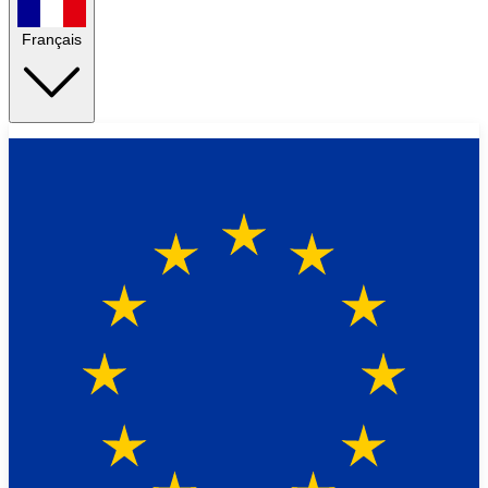
Français