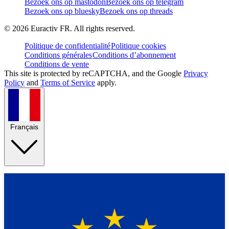
Bezoek ons op mastodon
Bezoek ons op telegram
Bezoek ons op bluesky
Bezoek ons op threads
©
2026
Euractiv FR. All rights reserved.
Politique de confidentialité
Politique cookies
Conditions générales
Conditions d’abonnement
Conditions de vente
This site is protected by reCAPTCHA, and the Google
Privacy
Policy
and
Terms of Service
apply.
Français