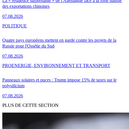
La « résilience surprenante » de l'Allemagne face à la forte hausse
des exportations chinoises
07.08.2026
POLITIQUE
Quatre pays européens mettent en garde contre les projets de la
Russie pour l'Ossétie du Sud
07.08.2026
PRO
ENERGIE, ENVIRONNEMENT ET TRANSPORT
Panneaux solaires et puces : Trump impose 15% de taxes sur le
polysilicium
07.08.2026
PLUS DE CETTE SECTION