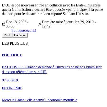
L’UE est de nouveau entrée en collision avec les Etats-Unis après
que la Commission a déclaré être opposée «par principe» à la peine
de mort pour le dictateur irakien capturé Saddam Hussein.
Dec 18, 2003 -
Dernière mise à jour: Jan 29, 2010 -
00:00
12:42
Politique
sécurité
Print
Partager
LES PLUS LUS
POLITIQUE
EXCLUSIF : L'Islande demande à Bruxelles de ne pas s'immiscer
dans son référendum sur l'UE
07.08.2026
ÉCONOMIE
Merci la Chine : elle a sauvé l’économie mondiale