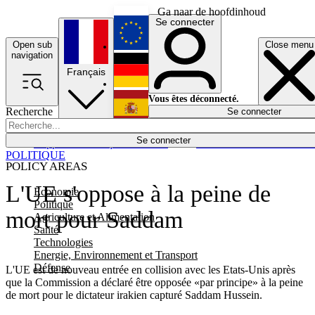
Ga naar de hoofdinhoud
Se connecter
Open sub
Close menu
English
navigation
Français
Deutsch
Vous êtes déconnecté.
Recherche
Se connecter
Español
Lumières éteintes
Se connecter
Rapporteur
Politique
Économie
Newsletters
Evénements
Em
POLITIQUE
POLICY AREAS
L'UE s'oppose à la peine de
Economie
Politique
mort pour Saddam
Agriculture et Alimentation
Santé
Technologies
Energie, Environnement et Transport
Défense
L'UE est de nouveau entrée en collision avec les Etats-Unis après
que la Commission a déclaré être opposée «par principe» à la peine
de mort pour le dictateur irakien capturé Saddam Hussein.