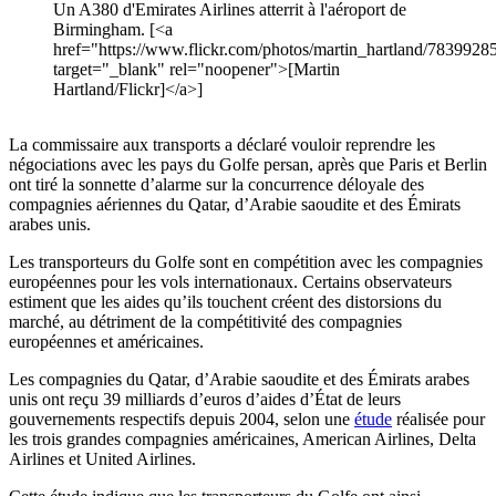
Un A380 d'Emirates Airlines atterrit à l'aéroport de
Birmingham. [<a
href="https://www.flickr.com/photos/martin_hartland/7839928
target="_blank" rel="noopener">[Martin
Hartland/Flickr]</a>]
La commissaire aux transports a déclaré vouloir reprendre les
négociations avec les pays du Golfe persan, après que Paris et Berlin
ont tiré la sonnette d’alarme sur la concurrence déloyale des
compagnies aériennes du Qatar, d’Arabie saoudite et des Émirats
arabes unis.
Les transporteurs du Golfe sont en compétition avec les compagnies
européennes pour les vols internationaux. Certains observateurs
estiment que les aides qu’ils touchent créent des distorsions du
marché, au détriment de la compétitivité des compagnies
européennes et américaines.
Les compagnies du Qatar, d’Arabie saoudite et des Émirats arabes
unis
ont reçu 39 milliards d’euros d’aides d’État de leurs
gouvernements respectifs depuis 2004, selon une
étude
réalisée pour
les trois grandes compagnies américaines, American Airlines, Delta
Airlines et United Airlines.