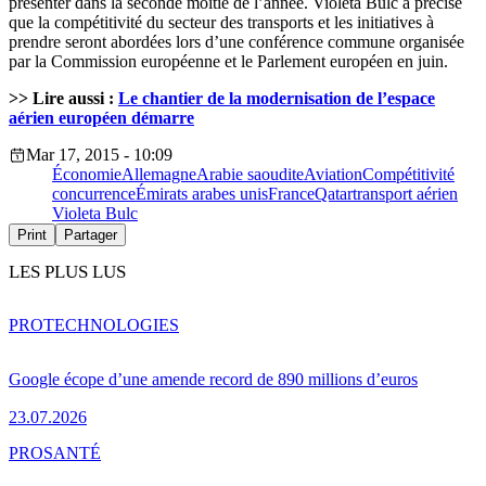
présenter dans la seconde moitié de l’année. Violeta Bulc a précisé
que la compétitivité du secteur des transports et les initiatives à
prendre seront abordées lors d’une conférence commune organisée
par la Commission européenne et le Parlement européen en juin.
>> Lire aussi :
Le chantier de la modernisation de l’espace
aérien européen démarre
Mar 17, 2015 - 10:09
Économie
Allemagne
Arabie saoudite
Aviation
Compétitivité
concurrence
Émirats arabes unis
France
Qatar
transport aérien
Violeta Bulc
Print
Partager
LES PLUS LUS
PRO
TECHNOLOGIES
Google écope d’une amende record de 890 millions d’euros
23.07.2026
PRO
SANTÉ