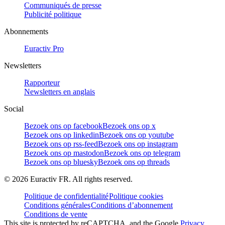
Communiqués de presse
Publicité politique
Abonnements
Euractiv Pro
Newsletters
Rapporteur
Newsletters en anglais
Social
Bezoek ons op facebook
Bezoek ons op x
Bezoek ons op linkedin
Bezoek ons op youtube
Bezoek ons op rss-feed
Bezoek ons op instagram
Bezoek ons op mastodon
Bezoek ons op telegram
Bezoek ons op bluesky
Bezoek ons op threads
©
2026
Euractiv FR. All rights reserved.
Politique de confidentialité
Politique cookies
Conditions générales
Conditions d’abonnement
Conditions de vente
This site is protected by reCAPTCHA, and the Google
Privacy