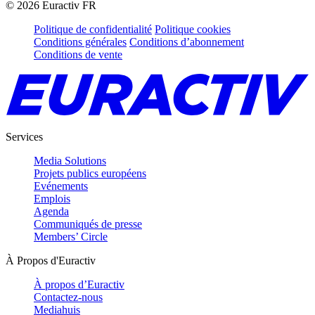
©
2026
Euractiv FR
Politique de confidentialité
Politique cookies
Conditions générales
Conditions d’abonnement
Conditions de vente
Services
Media Solutions
Projets publics européens
Evénements
Emplois
Agenda
Communiqués de presse
Members’ Circle
À Propos d'Euractiv
À propos d’Euractiv
Contactez-nous
Mediahuis