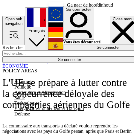
Ga naar de hoofdinhoud
Se connecter
Open sub
Close menu
English
navigation
Français
Deutsch
Vous êtes déconnecté.
Recherche
Se connecter
Español
Lumières éteintes
Se connecter
Rapporteur
Politique
Économie
Newsletters
Evénements
Em
ÉCONOMIE
POLICY AREAS
L'UE se prépare à lutter contre
Economie
Politique
la concurrence déloyale des
Agriculture et Alimentation
Santé
compagnies aériennes du Golfe
Technologies
Energie, Environnement et Transport
Défense
La commissaire aux transports a déclaré vouloir reprendre les
négociations avec les pays du Golfe persan, après que Paris et Berlin