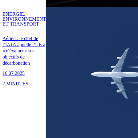
ENERGIE,
ENVIRONNEMENT
ET TRANSPORT
Aérien : le chef de
l’IATA appelle l’UE à
« réévaluer » ses
objectifs de
décarbonation
16.07.2025
2 MINUTES