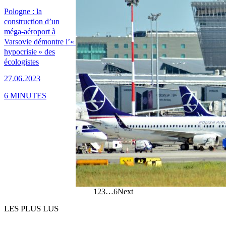
Pologne : la
construction d’un
méga-aéroport à
Varsovie démontre l’«
hypocrisie » des
écologistes
27.06.2023
6 MINUTES
1
2
3
…
6
Next
LES PLUS LUS