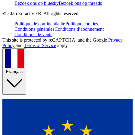
Bezoek ons op bluesky
Bezoek ons op threads
©
2026
Euractiv FR. All rights reserved.
Politique de confidentialité
Politique cookies
Conditions générales
Conditions d’abonnement
Conditions de vente
This site is protected by reCAPTCHA, and the Google
Privacy
Policy
and
Terms of Service
apply.
Français