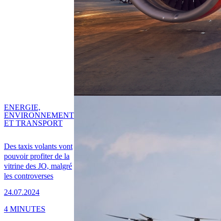
ENERGIE,
ENVIRONNEMENT
ET TRANSPORT
Des taxis volants vont
pouvoir profiter de la
vitrine des JO, malgré
les controverses
24.07.2024
4 MINUTES