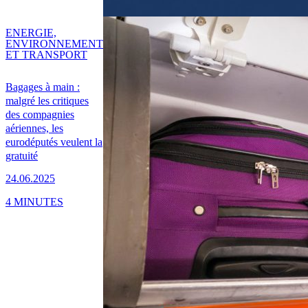
ENERGIE,
ENVIRONNEMENT
ET TRANSPORT
Bagages à main :
malgré les critiques
des compagnies
aériennes, les
eurodéputés veulent la
gratuité
24.06.2025
4 MINUTES