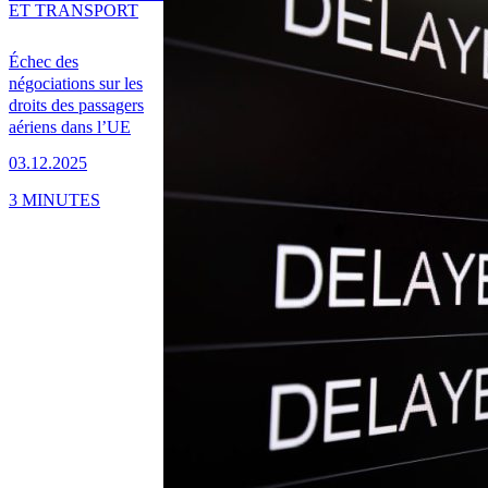
ET TRANSPORT
Échec des
négociations sur les
droits des passagers
aériens dans l’UE
03.12.2025
3 MINUTES