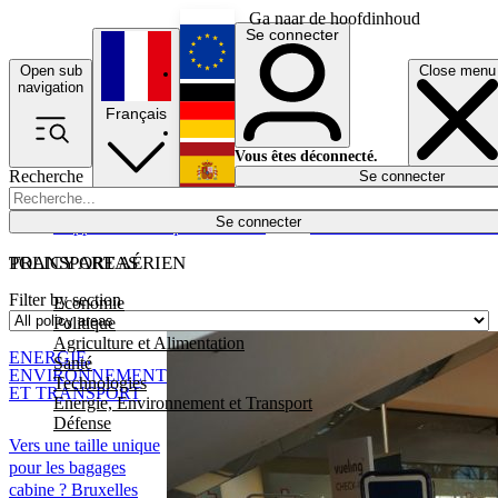
Ga naar de hoofdinhoud
Se connecter
Open sub
Close menu
English
navigation
Français
Deutsch
Vous êtes déconnecté.
Recherche
Se connecter
Español
Lumières éteintes
Se connecter
Rapporteur
Politique
Économie
Newsletters
Evénements
Em
POLICY AREAS
TRANSPORT AÉRIEN
Filter by section
Economie
Politique
Agriculture et Alimentation
ENERGIE,
Santé
ENVIRONNEMENT
Technologies
ET TRANSPORT
Energie, Environnement et Transport
Défense
Vers une taille unique
pour les bagages
cabine ? Bruxelles