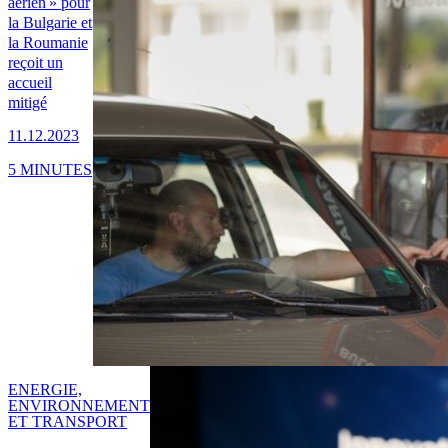
aérien » pour
la Bulgarie et
la Roumanie
reçoit un
accueil
mitigé
11.12.2023
5 MINUTES
ENERGIE,
ENVIRONNEMENT
ET TRANSPORT