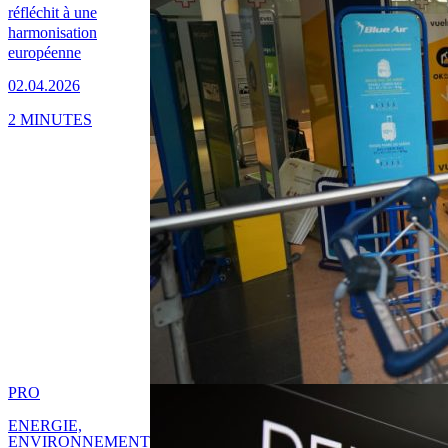
réfléchit à une
harmonisation
européenne
02.04.2026
2 MINUTES
PRO
ENERGIE,
ENVIRONNEMENT