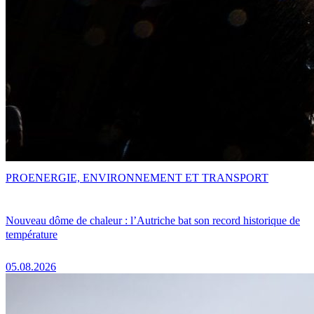
PRO
ENERGIE, ENVIRONNEMENT ET TRANSPORT
Nouveau dôme de chaleur : l’Autriche bat son record historique de
température
05.08.2026