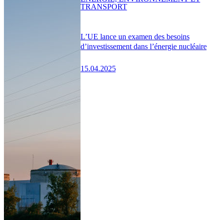
TRANSPORT
L’UE lance un examen des besoins
d’investissement dans l’énergie nucléaire
15.04.2025