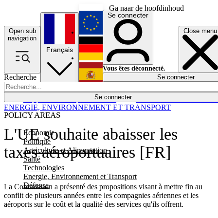
Ga naar de hoofdinhoud
Se connecter
Open sub
Close menu
English
navigation
Français
Deutsch
Vous êtes déconnecté.
Recherche
Se connecter
Español
Lumières éteintes
Se connecter
Rapporteur
Politique
Économie
Newsletters
Evénements
Em
ENERGIE, ENVIRONNEMENT ET TRANSPORT
POLICY AREAS
L'UE souhaite abaisser les
Economie
Politique
taxes aéroportuaires [FR]
Agriculture et Alimentation
Santé
Technologies
Energie, Environnement et Transport
Défense
La Commission a présenté des propositions visant à mettre fin au
conflit de plusieurs années entre les compagnies aériennes et les
aéroports sur le coût et la qualité des services qu'ils offrent.