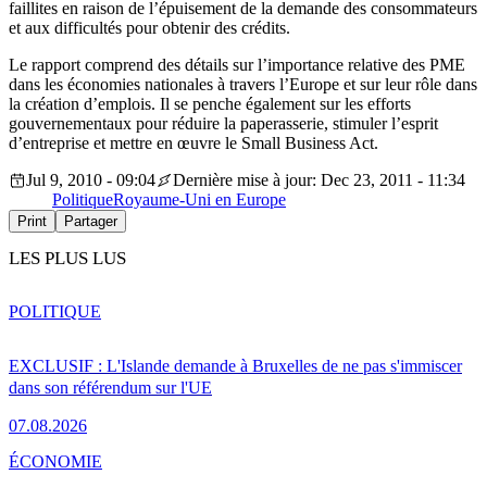
faillites en raison de l’épuisement de la demande des consommateurs
et aux difficultés pour obtenir des crédits.
Le rapport comprend des détails sur l’importance relative des PME
dans les économies nationales à travers l’Europe et sur leur rôle dans
la création d’emplois. Il se penche également sur les efforts
gouvernementaux pour réduire la paperasserie, stimuler l’esprit
d’entreprise et mettre en œuvre le Small Business Act.
Jul 9, 2010 - 09:04
Dernière mise à jour: Dec 23, 2011 - 11:34
Politique
Royaume-Uni en Europe
Print
Partager
LES PLUS LUS
POLITIQUE
EXCLUSIF : L'Islande demande à Bruxelles de ne pas s'immiscer
dans son référendum sur l'UE
07.08.2026
ÉCONOMIE