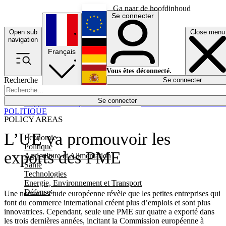
Ga naar de hoofdinhoud
Se connecter
Open sub
Close menu
English
navigation
Français
Deutsch
Vous êtes déconnecté.
Recherche
Se connecter
Español
Lumières éteintes
Se connecter
Rapporteur
Politique
Économie
Newsletters
Evénements
Em
POLITIQUE
POLICY AREAS
L’UE va promouvoir les
Economie
Politique
exports des PME
Agriculture et Alimentation
Santé
Technologies
Energie, Environnement et Transport
Défense
Une nouvelle étude européenne révèle que les petites entreprises qui
font du commerce international créent plus d’emplois et sont plus
innovatrices. Cependant, seule une PME sur quatre a exporté dans
les trois dernières années, incitant la Commission européenne à