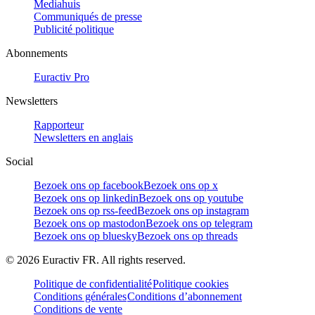
Mediahuis
Communiqués de presse
Publicité politique
Abonnements
Euractiv Pro
Newsletters
Rapporteur
Newsletters en anglais
Social
Bezoek ons op facebook
Bezoek ons op x
Bezoek ons op linkedin
Bezoek ons op youtube
Bezoek ons op rss-feed
Bezoek ons op instagram
Bezoek ons op mastodon
Bezoek ons op telegram
Bezoek ons op bluesky
Bezoek ons op threads
©
2026
Euractiv FR. All rights reserved.
Politique de confidentialité
Politique cookies
Conditions générales
Conditions d’abonnement
Conditions de vente