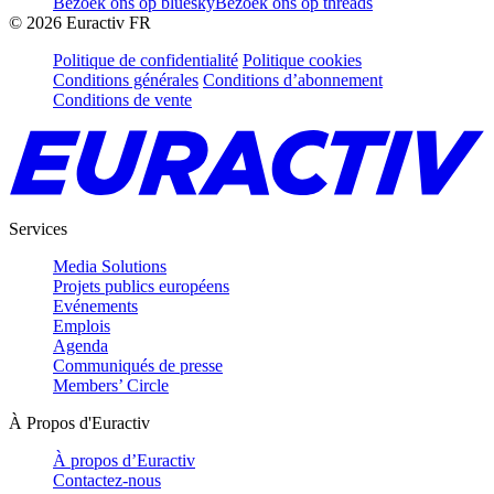
Bezoek ons op bluesky
Bezoek ons op threads
©
2026
Euractiv FR
Politique de confidentialité
Politique cookies
Conditions générales
Conditions d’abonnement
Conditions de vente
Services
Media Solutions
Projets publics européens
Evénements
Emplois
Agenda
Communiqués de presse
Members’ Circle
À Propos d'Euractiv
À propos d’Euractiv
Contactez-nous