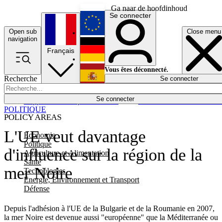
Ga naar de hoofdinhoud
Se connecter
Open sub
Close menu
English
navigation
Français
Deutsch
Vous êtes déconnecté.
Recherche
Se connecter
Español
Lumières éteintes
Se connecter
Rapporteur
Politique
Économie
Newsletters
Evénements
Em
POLITIQUE
POLICY AREAS
L'UE veut davantage
Economie
Politique
d'influence sur la région de la
Agriculture et Alimentation
Santé
mer Noire
Technologies
Energie, Environnement et Transport
Défense
Depuis l'adhésion à l'UE de la Bulgarie et de la Roumanie en 2007,
la mer Noire est devenue aussi "européenne" que la Méditerranée ou