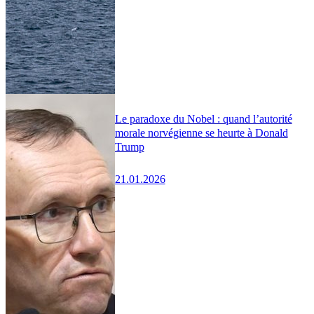
Le paradoxe du Nobel : quand l’autorité
morale norvégienne se heurte à Donald
Trump
21.01.2026