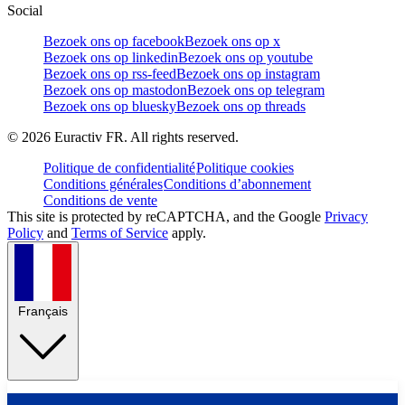
Social
Bezoek ons op facebook
Bezoek ons op x
Bezoek ons op linkedin
Bezoek ons op youtube
Bezoek ons op rss-feed
Bezoek ons op instagram
Bezoek ons op mastodon
Bezoek ons op telegram
Bezoek ons op bluesky
Bezoek ons op threads
©
2026
Euractiv FR. All rights reserved.
Politique de confidentialité
Politique cookies
Conditions générales
Conditions d’abonnement
Conditions de vente
This site is protected by reCAPTCHA, and the Google
Privacy
Policy
and
Terms of Service
apply.
Français