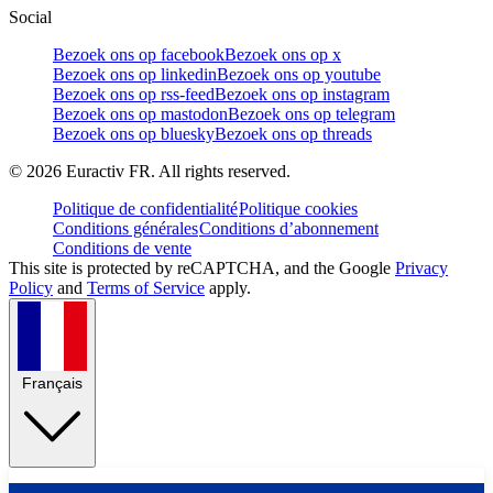
Social
Bezoek ons op facebook
Bezoek ons op x
Bezoek ons op linkedin
Bezoek ons op youtube
Bezoek ons op rss-feed
Bezoek ons op instagram
Bezoek ons op mastodon
Bezoek ons op telegram
Bezoek ons op bluesky
Bezoek ons op threads
©
2026
Euractiv FR. All rights reserved.
Politique de confidentialité
Politique cookies
Conditions générales
Conditions d’abonnement
Conditions de vente
This site is protected by reCAPTCHA, and the Google
Privacy
Policy
and
Terms of Service
apply.
Français