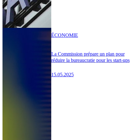
ÉCONOMIE
La Commission prépare un plan pour
réduire la bureaucratie pour les start-ups
15.05.2025