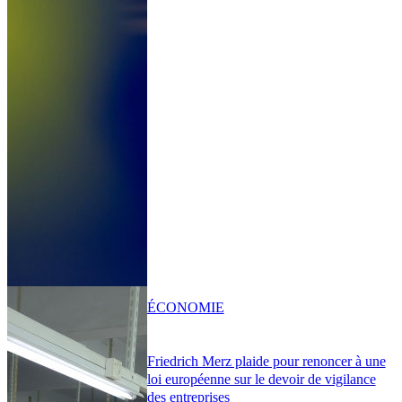
ÉCONOMIE
Friedrich Merz plaide pour renoncer à une
loi européenne sur le devoir de vigilance
des entreprises