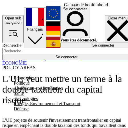
Ga naar de hoofdinhoud
Se connecter
Open sub
Close menu
English
navigation
Français
Deutsch
Vous êtes déconnecté.
Recherche
Se connecter
Español
Lumières éteintes
Se connecter
Rapporteur
Politique
Économie
Newsletters
Evénements
Em
ÉCONOMIE
POLICY AREAS
L'UE veut mettre un terme à la
Economie
Politique
double taxation du capital
Agriculture et Alimentation
Santé
risque
Technologies
Energie, Environnement et Transport
Défense
L'UE projette de soutenir l'investissement transfrontalier en capital
risque en empêchant la double taxation des fonds qui travaillent dans