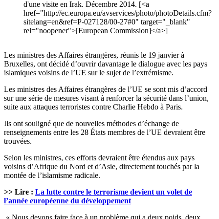
d'une visite en Irak. Décembre 2014. [<a
href="http://ec.europa.eu/avservices/photo/photoDetails.cfm?
sitelang=en&ref=P-027128/00-27#0" target="_blank"
rel="noopener">[European Commission]</a>]
Les ministres des Affaires étrangères, réunis le 19 janvier à
Bruxelles, ont décidé d’ouvrir davantage le dialogue avec les pays
islamiques voisins de l’UE sur le sujet de l’extrémisme.
Les ministres des Affaires étrangères de l’UE se sont mis d’accord
sur une série de mesures visant à renforcer la sécurité dans l’union,
suite aux attaques terroristes contre Charlie Hebdo à Paris.
Ils ont souligné que de nouvelles méthodes d’échange de
renseignements entre les 28 États membres de l’UE devraient être
trouvées.
Selon les ministres, ces efforts devraient être étendus aux pays
voisins d’Afrique du Nord et d’Asie, directement touchés par la
montée de l’islamisme radicale.
>> Lire :
La lutte contre le terrorisme devient un volet de
l’année européenne du développement
« Nous devons faire face à un problème qui a deux poids, deux