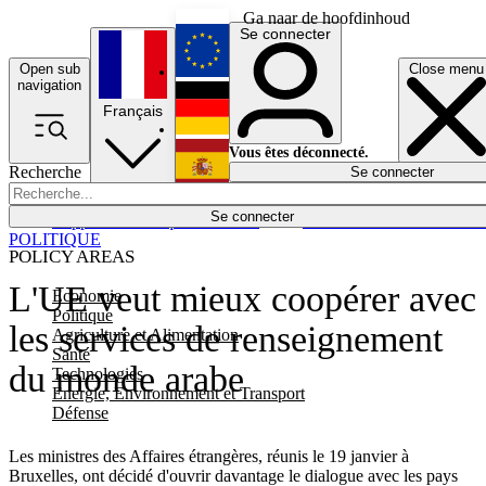
Ga naar de hoofdinhoud
Se connecter
Open sub
Close menu
English
navigation
Français
Deutsch
Vous êtes déconnecté.
Recherche
Se connecter
Español
Lumières éteintes
Se connecter
Rapporteur
Politique
Économie
Newsletters
Evénements
Em
POLITIQUE
POLICY AREAS
L'UE veut mieux coopérer avec
Economie
Politique
les services de renseignement
Agriculture et Alimentation
Santé
du monde arabe
Technologies
Energie, Environnement et Transport
Défense
Les ministres des Affaires étrangères, réunis le 19 janvier à
Bruxelles, ont décidé d'ouvrir davantage le dialogue avec les pays