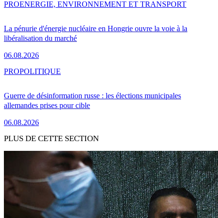
PRO
ENERGIE, ENVIRONNEMENT ET TRANSPORT
La pénurie d'énergie nucléaire en Hongrie ouvre la voie à la
libéralisation du marché
06.08.2026
PRO
POLITIQUE
Guerre de désinformation russe : les élections municipales
allemandes prises pour cible
06.08.2026
PLUS DE CETTE SECTION