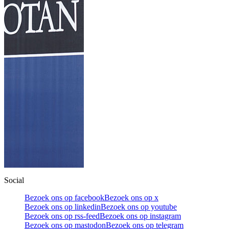
Social
Bezoek ons op facebook
Bezoek ons op x
Bezoek ons op linkedin
Bezoek ons op youtube
Bezoek ons op rss-feed
Bezoek ons op instagram
Bezoek ons op mastodon
Bezoek ons op telegram