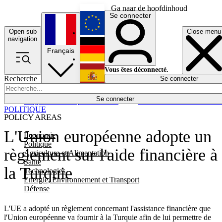
Ga naar de hoofdinhoud
Se connecter
Open sub
Close menu
English
navigation
Français
Deutsch
Vous êtes déconnecté.
Recherche
Se connecter
Español
Lumières éteintes
Se connecter
Rapporteur
Politique
Économie
Newsletters
Evénements
Em
POLITIQUE
POLICY AREAS
L'Union européenne adopte un
Economie
Politique
règlement sur l'aide financière à
Agriculture et Alimentation
Santé
la Turquie
Technologies
Energie, Environnement et Transport
Défense
L'UE a adopté un règlement concernant l'assistance financière que
l'Union européenne va fournir à la Turquie afin de lui permettre de