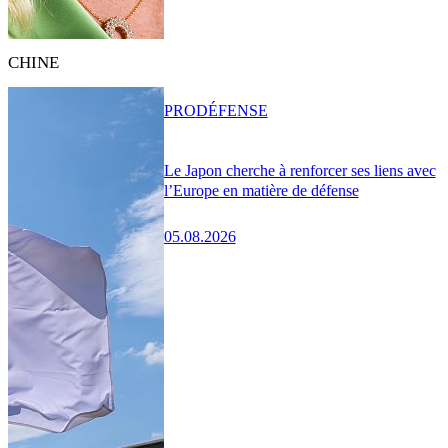
CHINE
PRO
DÉFENSE
Le Japon cherche à renforcer ses liens avec
l’Europe en matière de défense
05.08.2026