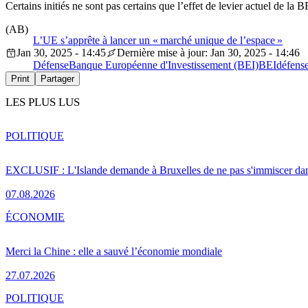
Certains initiés ne sont pas certains que l’effet de levier actuel de l
(AB)
L’UE s’apprête à lancer un « marché unique de l’espace »
Jan 30, 2025 - 14:45
Dernière mise à jour: Jan 30, 2025 - 14:46
Défense
Banque Européenne d'Investissement (BEI)
BEI
défens
Print
Partager
LES PLUS LUS
POLITIQUE
EXCLUSIF : L'Islande demande à Bruxelles de ne pas s'immiscer dan
07.08.2026
ÉCONOMIE
Merci la Chine : elle a sauvé l’économie mondiale
27.07.2026
POLITIQUE