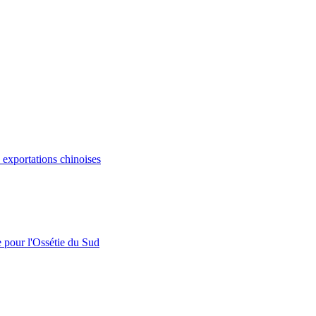
s exportations chinoises
e pour l'Ossétie du Sud