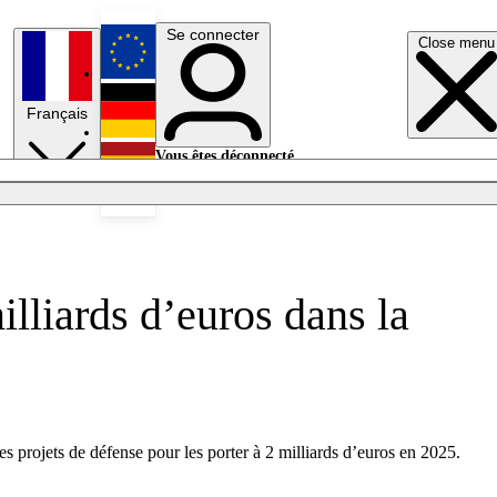
Se connecter
Close menu
English
Français
Deutsch
Vous êtes déconnecté.
Se connecter
Español
Lumières éteintes
lliards d’euros dans la
s projets de défense pour les porter à 2 milliards d’euros en 2025.