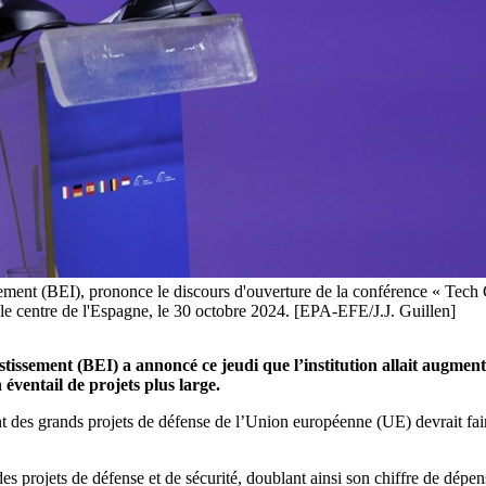
ement (BEI), prononce le discours d'ouverture de la conférence « Tec
le centre de l'Espagne, le 30 octobre 2024. [EPA-EFE/J.J. Guillen]
ent (BEI) a annoncé ce jeudi que l’institution allait augmenter s
éventail de projets plus large.
des grands projets de défense de l’Union européenne (UE) devrait faire
des projets de défense et de sécurité, doublant ainsi son chiffre de dé