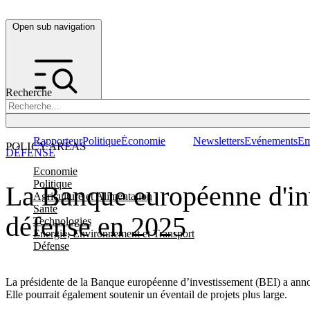
Open sub navigation
Recherche
Rapporteur
Politique
Économie
Newsletters
Evénements
Em
POLICY AREAS
DÉFENSE
Economie
Politique
La Banque européenne d'inv
Agriculture et Alimentation
Santé
défense en 2025
Technologies
Energie, Environnement et Transport
Défense
La présidente de la Banque européenne d’investissement (BEI) a annoncé
Elle pourrait également soutenir un éventail de projets plus large.