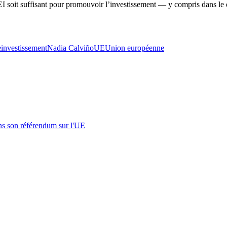
a BEI soit suffisant pour promouvoir l’investissement — y compris dans l
e
investissement
Nadia Calviño
UE
Union européenne
s son référendum sur l'UE