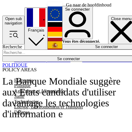
Ga naar de hoofdinhoud
Se connecter
Open sub
Close menu
English
navigation
Français
Deutsch
Vous êtes déconnecté.
Recherche
Se connecter
Español
Lumières éteintes
Se connecter
Rapporteur
Politique
Économie
Newsletters
Evénements
Em
POLITIQUE
POLICY AREAS
La Banque Mondiale suggère
Economie
Politique
aux Etats candidats d'utiliser
Agriculture et Alimentation
Santé
davantage les technologies
Technologies
Energie, Environnement et Transport
d'information e
Défense