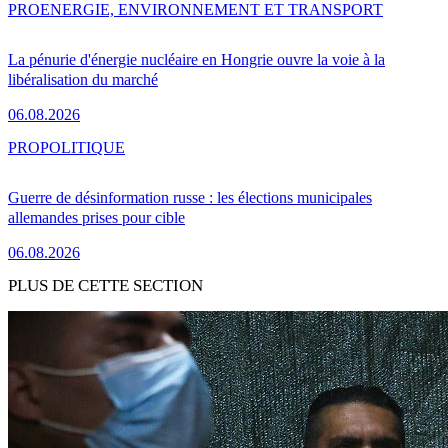
PRO
ENERGIE, ENVIRONNEMENT ET TRANSPORT
La pénurie d'énergie nucléaire en Hongrie ouvre la voie à la
libéralisation du marché
06.08.2026
PRO
POLITIQUE
Guerre de désinformation russe : les élections municipales
allemandes prises pour cible
06.08.2026
PLUS DE CETTE SECTION