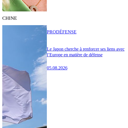
CHINE
PRO
DÉFENSE
Le Japon cherche à renforcer ses liens avec
l’Europe en matière de défense
05.08.2026