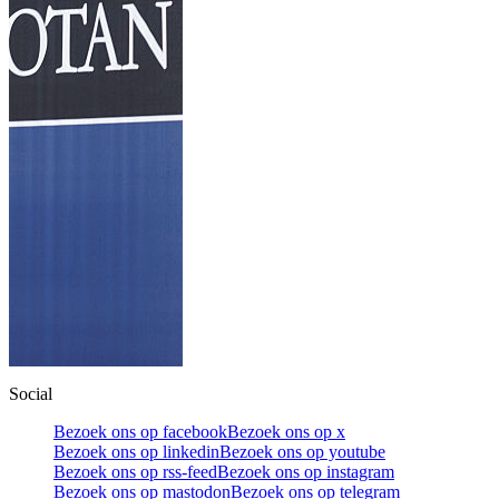
Social
Bezoek ons op facebook
Bezoek ons op x
Bezoek ons op linkedin
Bezoek ons op youtube
Bezoek ons op rss-feed
Bezoek ons op instagram
Bezoek ons op mastodon
Bezoek ons op telegram