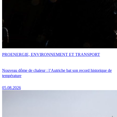
PRO
ENERGIE, ENVIRONNEMENT ET TRANSPORT
Nouveau dôme de chaleur : l’Autriche bat son record historique de
température
05.08.2026