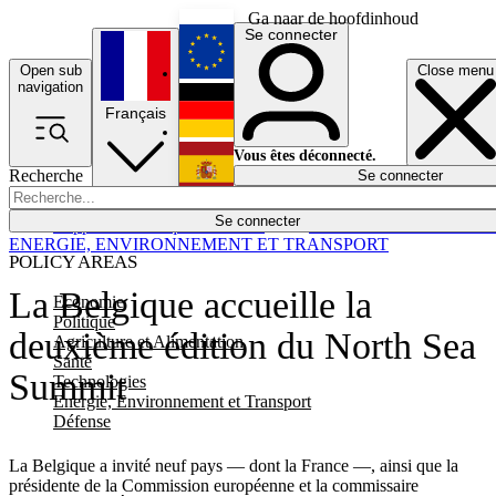
Ga naar de hoofdinhoud
Se connecter
Open sub
Close menu
English
navigation
Français
Deutsch
Vous êtes déconnecté.
Recherche
Se connecter
Español
Lumières éteintes
Se connecter
Rapporteur
Politique
Économie
Newsletters
Evénements
Em
ENERGIE, ENVIRONNEMENT ET TRANSPORT
POLICY AREAS
La Belgique accueille la
Economie
Politique
deuxième édition du North Sea
Agriculture et Alimentation
Santé
Summit
Technologies
Energie, Environnement et Transport
Défense
La Belgique a invité neuf pays — dont la France —, ainsi que la
présidente de la Commission européenne et la commissaire