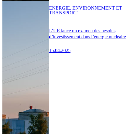
ENERGIE, ENVIRONNEMENT ET
TRANSPORT
L’UE lance un examen des besoins
d’investissement dans l’énergie nucléaire
15.04.2025