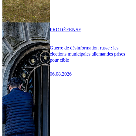
PRO
DÉFENSE
Guerre de désinformation russe : les
élections municipales allemandes prises
pour cible
06.08.2026