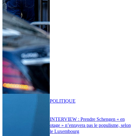
POLITIQUE
INTERVIEW : Prendre Schengen « en
otage » n’enrayera pas le populisme, selon
le Luxembourg