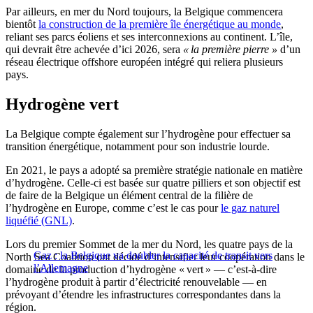
Par ailleurs, en mer du Nord toujours, la Belgique commencera
bientôt
la construction de la première île énergétique au monde
,
reliant ses parcs éoliens et ses interconnexions au continent. L’île,
qui devrait être achevée d’ici 2026, sera
« la première pierre »
d’un
réseau électrique offshore européen intégré qui reliera plusieurs
pays.
Hydrogène vert
La Belgique compte également sur l’hydrogène pour effectuer sa
transition énergétique, notamment pour son industrie lourde.
En 2021, le pays a adopté sa première stratégie nationale en matière
d’hydrogène. Celle-ci est basée sur quatre pilliers et son objectif est
de faire de la Belgique un élément central de la filière de
l’hydrogène en Europe, comme c’est le cas pour
le gaz naturel
liquéfié (GNL)
.
Lors du premier Sommet de la mer du Nord, les quatre pays de la
Gaz : la Belgique va doubler la capacité de transit vers
North Sea Coalition ont décidé d’intensifier leur coopération dans le
l’Allemagne
domaine de la production d’hydrogène « vert » — c’est-à-dire
l’hydrogène produit à partir d’électricité renouvelable — en
prévoyant d’étendre les infrastructures correspondantes dans la
région.