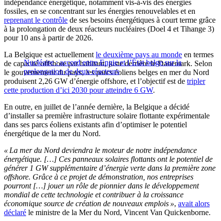
indépendance énergétique, notamment vis-à-vis des énergies
fossiles, en se concentrant sur les énergies renouvelables et en
reprenant le contrôle
de ses besoins énergétiques à court terme grâce
à la prolongation de deux réacteurs nucléaires (Doel 4 et Tihange 3)
pour 10 ans à partir de 2026.
La Belgique est actuellement
le deuxième pays au monde
en termes
Nucléaire : accord entre Engie et l’État belge sur la
de capacité offshore par habitant, juste derrière le Danemark. Selon
prolongation de deux réacteurs
le gouvernement du pays, les parcs éoliens belges en mer du Nord
produisent 2,26 GW d’énergie offshore, et l’objectif est de
tripler
cette production d’ici 2030 pour atteindre 6 GW
.
En outre, en juillet de l’année dernière, la Belgique a décidé
d’installer sa première infrastructure solaire flottante expérimentale
dans ses parcs éoliens existants afin d’optimiser le potentiel
énergétique de la mer du Nord.
« La mer du Nord deviendra le moteur de notre indépendance
énergétique. […] Ces panneaux solaires flottants ont le potentiel de
générer 1 GW supplémentaire d’énergie verte dans la première zone
offshore. Grâce à ce projet de démonstration, nos entreprises
pourront […] jouer un rôle de pionnier dans le développement
mondial de cette technologie et contribuer à la croissance
économique source de création de nouveaux emplois »
,
avait alors
déclaré
le ministre de la Mer du Nord, Vincent Van Quickenborne.