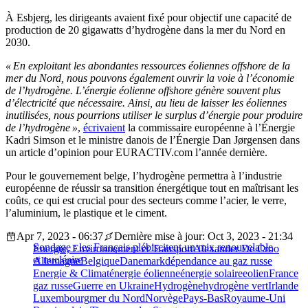
À Esbjerg, les dirigeants avaient fixé pour objectif une capacité de
production de 20 gigawatts d’hydrogène dans la mer du Nord en
2030.
« En exploitant les abondantes ressources éoliennes offshore de la
mer du Nord, nous pouvons également ouvrir la voie à l’économie
de l’hydrogène. L’énergie éolienne offshore génère souvent plus
d’électricité que nécessaire. Ainsi, au lieu de laisser les éoliennes
inutilisées, nous pourrions utiliser le surplus d’énergie pour produire
de l’hydrogène »
,
écrivaient
la commissaire européenne à l’Énergie
Kadri Simson et le ministre danois de l’Énergie Dan Jørgensen dans
un article d’opinion pour EURACTIV.com l’année dernière.
Pour le gouvernement belge, l’hydrogène permettra à l’industrie
européenne de réussir sa transition énergétique tout en maîtrisant les
coûts, ce qui est crucial pour des secteurs comme l’acier, le verre,
l’aluminium, le plastique et le ciment.
Apr 7, 2023 - 06:37
Dernière mise à jour: Oct 3, 2023 - 21:34
Sondage : les Français plébiscitent un mix renouvelable
Energie, Environnement et Transport
Alexander De Croo
et nucléaire
Allemagne
Belgique
Danemark
dépendance au gaz russe
Energie & Climat
énergie éolienne
énergie solaire
eolien
France
gaz russe
Guerre en Ukraine
Hydrogène
hydrogène vert
Irlande
Luxembourg
mer du Nord
Norvège
Pays-Bas
Royaume-Uni