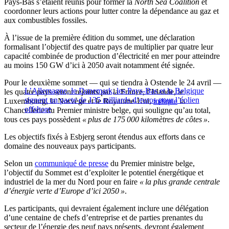
Pays-Bas s’étaient réunis pour former la
North Sea Coalition
et
coordonner leurs actions pour lutter contre la dépendance au gaz et
aux combustibles fossiles.
À l’issue de la première édition du sommet, une déclaration
formalisant l’objectif des quatre pays de multiplier par quatre leur
capacité combinée de production d’électricité en mer pour atteindre
au moins 150 GW d’ici à 2050 avait notamment été signée.
Pour le deuxième sommet — qui se tiendra à Ostende le 24 avril —
L’Allemagne, le Danemark, les Pays-Bas et la Belgique
les quatre pays seront rejoints par la France, l’Irlande, le
signent un pacte de 135 milliards d’euros pour l’éolien
Luxembourg, la Norvège et le Royaume-Uni,
indique
la
offshore
Chancellerie du Premier ministre belge, qui souligne qu’au total,
tous ces pays possèdent
« plus de 175 000 kilomètres de côtes »
.
Les objectifs fixés à Esbjerg seront étendus aux efforts dans ce
domaine des nouveaux pays participants.
Selon un
communiqué de presse
du Premier ministre belge,
l’objectif du Sommet est d’exploiter le potentiel énergétique et
industriel de la mer du Nord pour en faire
« la plus grande centrale
d’énergie verte d’Europe d’ici 2050 »
.
Les participants, qui devraient également inclure une délégation
d’une centaine de chefs d’entreprise et de parties prenantes du
secteur de l’énergie des neuf pays présents, devront également