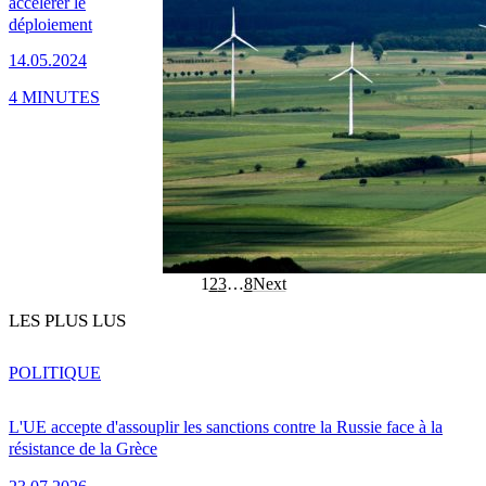
accélérer le
déploiement
14.05.2024
4 MINUTES
1
2
3
…
8
Next
LES PLUS LUS
POLITIQUE
L'UE accepte d'assouplir les sanctions contre la Russie face à la
résistance de la Grèce