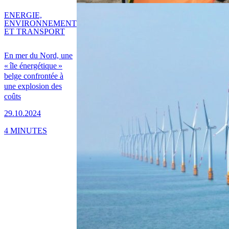
ENERGIE,
ENVIRONNEMENT
ET TRANSPORT
En mer du Nord, une
« île énergétique »
belge confrontée à
une explosion des
coûts
29.10.2024
4 MINUTES