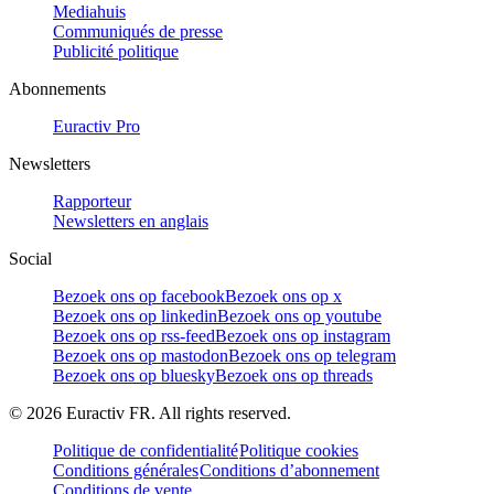
Mediahuis
Communiqués de presse
Publicité politique
Abonnements
Euractiv Pro
Newsletters
Rapporteur
Newsletters en anglais
Social
Bezoek ons op facebook
Bezoek ons op x
Bezoek ons op linkedin
Bezoek ons op youtube
Bezoek ons op rss-feed
Bezoek ons op instagram
Bezoek ons op mastodon
Bezoek ons op telegram
Bezoek ons op bluesky
Bezoek ons op threads
©
2026
Euractiv FR. All rights reserved.
Politique de confidentialité
Politique cookies
Conditions générales
Conditions d’abonnement
Conditions de vente