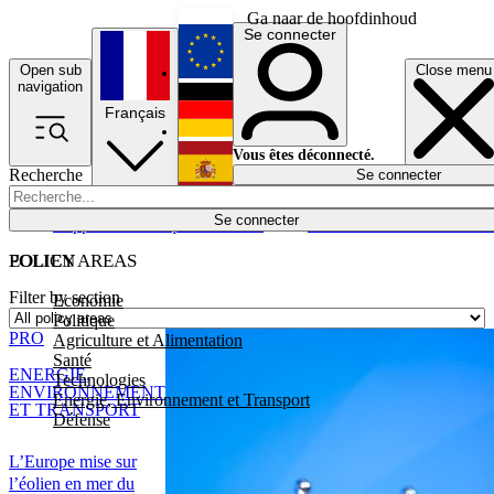
Ga naar de hoofdinhoud
Se connecter
Open sub
Close menu
English
navigation
Français
Deutsch
Vous êtes déconnecté.
Recherche
Se connecter
Español
Lumières éteintes
Se connecter
Rapporteur
Politique
Économie
Newsletters
Evénements
Em
POLICY AREAS
EOLIEN
Filter by section
Economie
Politique
PRO
Agriculture et Alimentation
Santé
ENERGIE,
Technologies
ENVIRONNEMENT
Energie, Environnement et Transport
ET TRANSPORT
Défense
L’Europe mise sur
l’éolien en mer du