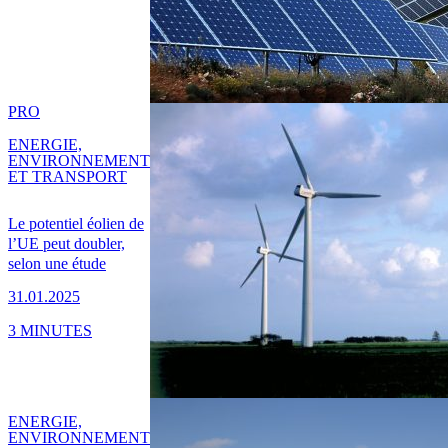
PRO
ENERGIE,
ENVIRONNEMENT
ET TRANSPORT
Le potentiel éolien de
l’UE peut doubler,
selon une étude
31.01.2025
3 MINUTES
ENERGIE,
ENVIRONNEMENT