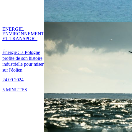
ENERGIE,
ENVIRONNEMENT
ET TRANSPORT
Énergie : la Pologne
profite de son histoire
industrielle pour miser
sur l'éolien
24.09.2024
5 MINUTES