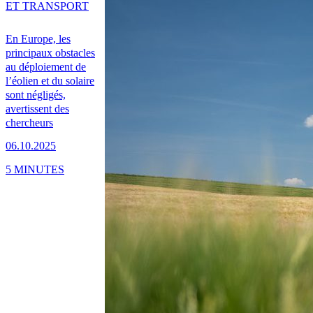
ET TRANSPORT
En Europe, les
principaux obstacles
au déploiement de
l’éolien et du solaire
sont négligés,
avertissent des
chercheurs
06.10.2025
5 MINUTES