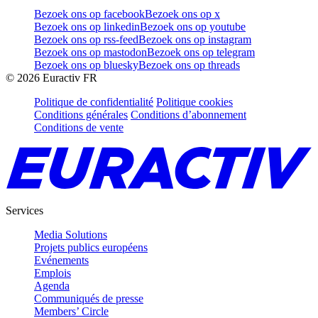
Bezoek ons op facebook
Bezoek ons op x
Bezoek ons op linkedin
Bezoek ons op youtube
Bezoek ons op rss-feed
Bezoek ons op instagram
Bezoek ons op mastodon
Bezoek ons op telegram
Bezoek ons op bluesky
Bezoek ons op threads
©
2026
Euractiv FR
Politique de confidentialité
Politique cookies
Conditions générales
Conditions d’abonnement
Conditions de vente
Services
Media Solutions
Projets publics européens
Evénements
Emplois
Agenda
Communiqués de presse
Members’ Circle