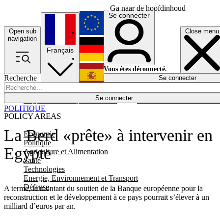
Ga naar de hoofdinhoud
Se connecter
Open sub
Close menu
English
navigation
Français
Deutsch
Vous êtes déconnecté.
Recherche
Se connecter
Español
Lumières éteintes
Se connecter
Rapporteur
Politique
Économie
Newsletters
Evénements
Em
POLITIQUE
POLICY AREAS
La Berd «prête» à intervenir en
Economie
Politique
Egypte
Agriculture et Alimentation
Santé
Technologies
Energie, Environnement et Transport
Défense
A terme, le montant du soutien de la Banque européenne pour la
reconstruction et le développement à ce pays pourrait s’élever à un
milliard d’euros par an.