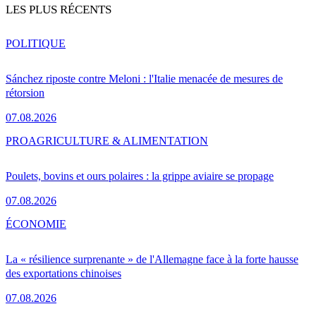
LES PLUS RÉCENTS
POLITIQUE
Sánchez riposte contre Meloni : l'Italie menacée de mesures de
rétorsion
07.08.2026
PRO
AGRICULTURE & ALIMENTATION
Poulets, bovins et ours polaires : la grippe aviaire se propage
07.08.2026
ÉCONOMIE
La « résilience surprenante » de l'Allemagne face à la forte hausse
des exportations chinoises
07.08.2026