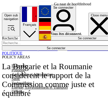
Ga naar de hoofdinhoud
Se connecter
Open sub
Close menu
English
navigation
Français
Deutsch
Vous êtes déconnecté.
Recherche
Se connecter
Español
Lumières éteintes
Se connecter
Rapporteur
Politique
Économie
Newsletters
Evénements
Em
POLITIQUE
POLICY AREAS
La Bulgarie et la Roumanie
Economie
Politique
considèrent le rapport de la
Agriculture et Alimentation
Santé
Commission comme juste et
Technologies
Energie, Environnement et Transport
équilibré
Défense