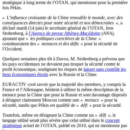
stratégique à long terme de l’OTAN, qui mentionne pour la première
fois Pékin.
« L’influence croissante de la Chine remodèle le monde, avec des
conséquences directes pour notre sécurité et nos démocraties »
, a
déclaré mardi (14 juin) le secrétaire général de l’OTAN, Jens
Stoltenberg, à
l’Agence de presse Athènes-Macédoine
(ANA)
,
ajoutant que
« les politiques coercitives de la Chine »
constitueraient des
« menaces et des défis »
pour la sécurité de
l’Occident.
Quelques semaines plus tôt à Davos, M. Stoltenberg a prévenu que
les pays occidentaux ne devaient pas troquer la sécurité contre le
profit économique, soulignant les risques de
laisser sans contrôle les
liens économiques étroits
avec la Russie et la Chine.
EURACTIV croit savoir que la majorité des membres, y compris la
France et l’Allemagne, hésitent à utiliser la même description de la
menace pour la Chine que pour la Russie et sont davantage disposés
à désigner clairement Moscou comme une
« menace »
pour la
sécurité, tandis que Pékin est qualifié de
« défi »
pour la sécurité.
Toutefois, même en désignant la Chine comme un
« défi »
, le
langage utilisé serait plus sévère que celui utilisé dans le
concept
stratégique
actuel de l’OTAN, publié en 2010, qui ne mentionne pas