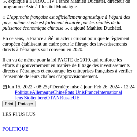
»
, explique à EURACTIV France Mathieu Duchâtel, directeur du
programme Asie à l’Institut Montaigne.
« L’approche française est officiellement agnostique à l’égard des
pays, même si elle est fortement éclairée par les réalités de la
puissance économique chinoise »
, a ajouté Mathieu Duchâtel.
En ce sens, la France a été un acteur crucial pour que le règlement
européen établissant un cadre pour le filtrage des investissements
directs à l’étrangers soit convenu en 2020.
Il en va de même pour la loi PACTE de 2019, qui renforce les
efforts du gouvernement en matière de filtrage des investissements
directs a l’étrangers et encourage les entreprises françaises à vérifier
l’ensemble de leurs chaînes d’approvisionnement.
Jun 15, 2022 - 08:25
Dernière mise à jour: Feb 26, 2024 - 12:24
Politique
Allemagne
Chine
États-Unis
France
International
Jens Stoltenberg
OTAN
Russie
UE
Print
Partager
LES PLUS LUS
POLITIQUE