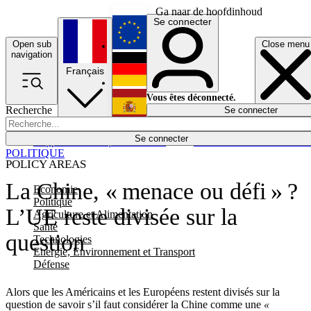
Ga naar de hoofdinhoud
Se connecter
Open sub
Close menu
English
navigation
Français
Deutsch
Vous êtes déconnecté.
Recherche
Se connecter
Español
Lumières éteintes
Se connecter
Rapporteur
Politique
Économie
Newsletters
Evénements
Em
POLITIQUE
POLICY AREAS
La Chine, « menace ou défi » ?
Economie
Politique
L’UE reste divisée sur la
Agriculture et Alimentation
Santé
question
Technologies
Energie, Environnement et Transport
Défense
Alors que les Américains et les Européens restent divisés sur la
question de savoir s’il faut considérer la Chine comme une
«