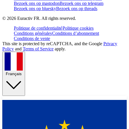
Bezoek ons op mastodon
Bezoek ons op telegram
Bezoek ons op bluesky
Bezoek ons op threads
©
2026
Euractiv FR. All rights reserved.
Politique de confidentialité
Politique cookies
Conditions générales
Conditions d’abonnement
Conditions de vente
This site is protected by reCAPTCHA, and the Google
Privacy
Policy
and
Terms of Service
apply.
Français