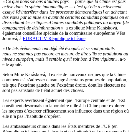
« Ce que nous savons d’autres pays — parce que la Chine est plus
active dans la sphère indopacifique — c’est qu’elle a activement
essayé [d’interférer dans les processus démocratiques] en achetant
des votes par la mise en avant de certains candidats politiques ou en
discréditant les critiques d’autres candidats politiques au moyen [de
campagnes] de désinformation »
, a expliqué Mme Karásková,
également conseillère spéciale de la commissaire européenne Věra
Jourová, à
EURACTIV République tchèque
.
« De tels événements ont déjà été évoqués et se sont produits —
nous ne sommes pas encore en mesure de dire s’ils se produiront au
niveau européen, mais il semble qu’il soit bon d’être vigilant »
, a-t-
elle ajouté.
Selon Mme Karásková, il existe de nouveaux risques que la Chine
commence à s’adresser davantage à certains groupes de population,
tels que l’extrême gauche ou l’extrême droite, dont les électeurs ne
sont pas satisfaits de l’état actuel des choses.
Les experts avertissent également que l’Europe centrale et de l’Est
constituent désormais un laboratoire utile à la Chine pour explorer
les moyens d’exercer efficacement son influence dans une région où
elle n’a pas l’habitude d’opérer.
Les ambassadeurs chinois dans les États membres de l’UE (en
République tchèque, en Lituanie et en Lettonie) ont par exemple fait