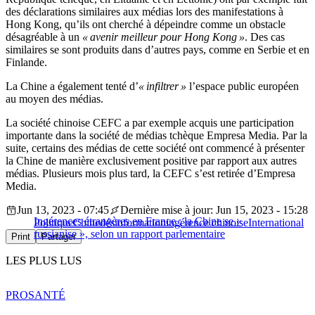
des déclarations similaires aux médias lors des manifestations à
Hong Kong, qu’ils ont cherché à dépeindre comme un obstacle
désagréable à un
« avenir meilleur pour Hong Kong »
. Des cas
similaires se sont produits dans d’autres pays, comme en Serbie et en
Finlande.
La Chine a également tenté d’
« infiltrer »
l’espace public européen
au moyen des médias.
La société chinoise CEFC a par exemple acquis une participation
importante dans la société de médias tchèque Empresa Media. Par la
suite, certains des médias de cette société ont commencé à présenter
la Chine de manière exclusivement positive par rapport aux autres
médias. Plusieurs mois plus tard, la CEFC s’est retirée d’Empresa
Media.
Jun 13, 2023 - 07:45
Dernière mise à jour: Jun 15, 2023 - 15:28
Ingérences étrangères en France : la Chine se «
Politique
Chine
désinformation
ingérence chinoise
International
russianise », selon un rapport parlementaire
Print
Partager
LES PLUS LUS
PRO
SANTÉ