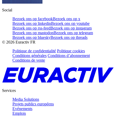
Social
Bezoek ons op facebook
Bezoek ons op x
Bezoek ons op linkedin
Bezoek ons op youtube
Bezoek ons op rss-feed
Bezoek ons op instagram
Bezoek ons op mastodon
Bezoek ons op telegram
Bezoek ons op bluesky
Bezoek ons op threads
©
2026
Euractiv FR
Politique de confidentialité
Politique cookies
Conditions générales
Conditions d’abonnement
Conditions de vente
Services
Media Solutions
Projets publics européens
Evénements
Emplois