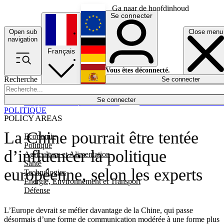
Ga naar de hoofdinhoud
Se connecter
Open sub
Close menu
English
navigation
Français
Deutsch
Vous êtes déconnecté.
Recherche
Se connecter
Español
Lumières éteintes
Se connecter
Rapporteur
Politique
Économie
Newsletters
Evénements
Em
POLITIQUE
POLICY AREAS
La Chine pourrait être tentée
Economie
Politique
d’influencer la politique
Agriculture et Alimentation
Santé
européenne, selon les experts
Technologies
Energie, Environnement et Transport
Défense
L’Europe devrait se méfier davantage de la Chine, qui passe
désormais d’une forme de communication modérée à une forme plus