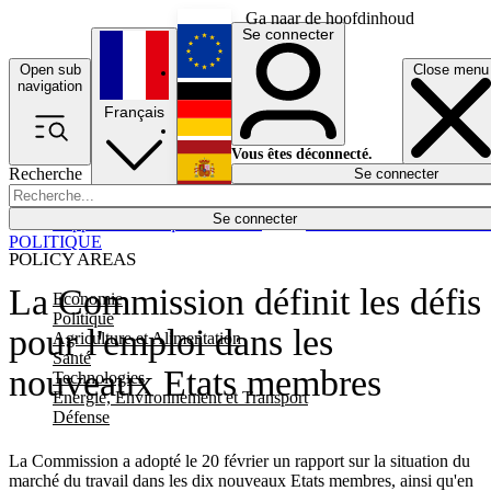
Ga naar de hoofdinhoud
Se connecter
Open sub
Close menu
English
navigation
Français
Deutsch
Vous êtes déconnecté.
Recherche
Se connecter
Español
Lumières éteintes
Se connecter
Rapporteur
Politique
Économie
Newsletters
Evénements
Em
POLITIQUE
POLICY AREAS
La Commission définit les défis
Economie
Politique
pour l'emploi dans les
Agriculture et Alimentation
Santé
nouveaux Etats membres
Technologies
Energie, Environnement et Transport
Défense
La Commission a adopté le 20 février un rapport sur la situation du
marché du travail dans les dix nouveaux Etats membres, ainsi qu'en