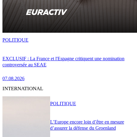
POLITIQUE
EXCLUSIF : La France et l'Espagne critiquent une nomination
controversée au SEAE
07.08.2026
INTERNATIONAL
POLITIQUE
L’Europe encore loin d’être en mesure
d’assurer la défense du Groenland