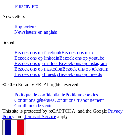
Euractiv Pro
Newsletters
Rapporteur
Newsletters en anglais
Social
Bezoek ons op facebook
Bezoek ons op x
Bezoek ons op linkedin
Bezoek ons op youtube
Bezoek ons op rss-feed
Bezoek ons op instagram
Bezoek ons op mastodon
Bezoek ons op telegram
Bezoek ons op bluesky
Bezoek ons op threads
©
2026
Euractiv FR. All rights reserved.
Politique de confidentialité
Politique cookies
Conditions générales
Conditions d’abonnement
Conditions de vente
This site is protected by reCAPTCHA, and the Google
Privacy
Policy
and
Terms of Service
apply.