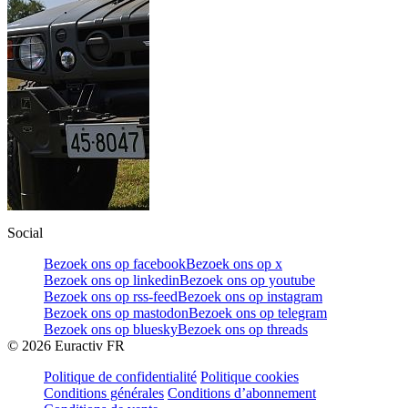
Social
Bezoek ons op facebook
Bezoek ons op x
Bezoek ons op linkedin
Bezoek ons op youtube
Bezoek ons op rss-feed
Bezoek ons op instagram
Bezoek ons op mastodon
Bezoek ons op telegram
Bezoek ons op bluesky
Bezoek ons op threads
©
2026
Euractiv FR
Politique de confidentialité
Politique cookies
Conditions générales
Conditions d’abonnement