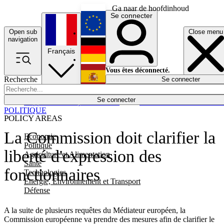
Ga naar de hoofdinhoud
Se connecter
Open sub
Close menu
English
navigation
Français
Deutsch
Vous êtes déconnecté.
Recherche
Se connecter
Español
Lumières éteintes
Se connecter
Rapporteur
Politique
Économie
Newsletters
Evénements
Em
POLITIQUE
POLICY AREAS
La Commission doit clarifier la
Economie
Politique
liberté d'expression des
Agriculture et Alimentation
Santé
fonctionnaires
Technologies
Energie, Environnement et Transport
Défense
A la suite de plusieurs requêtes du Médiateur européen, la
Commission européenne va prendre des mesures afin de clarifier le