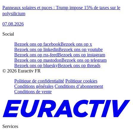
Panneaux solaires et puces : Trump impose 15% de taxes sur le
polysilicium
07.08.2026
Social
Bezoek ons op facebook
Bezoek ons op x
Bezoek ons op linkedin
Bezoek ons op youtube
Bezoek ons op rss-feed
Bezoek ons op instagram
Bezoek ons op mastodon
Bezoek ons op telegram
Bezoek ons op bluesky
Bezoek ons op threads
©
2026
Euractiv FR
Politique de confidentialité
Politique cookies
Conditions générales
Conditions d’abonnement
Conditions de vente
Services