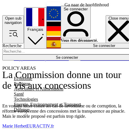
Ga naar de hoofdinhoud
Se connecter
Open sub
Close menu
English
navigation
Français
Deutsch
Vous êtes déconnecté.
Recherche
Se connecter
Español
Lumières éteintes
Se connecter
Rapporteur
Politique
Économie
Newsletters
Evénements
Em
POLICY AREAS
La Commission donne un tour
Economie
de vis aux concessions
Politique
Agriculture et Alimentation
Santé
Technologies
Energie, Environnement et Transport
En voulant lutter contre les cas de favoritisme ou de corruption, la
Défense
réforme européenne des concessions met la transparence au pinacle.
Mais le modèle proposé est parfois trop rigide.
Marie Herbet
EURACTIV.fr