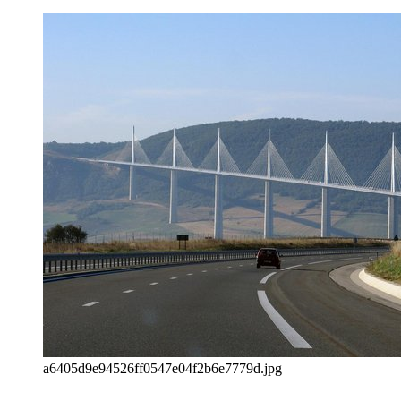
a6405d9e94526ff0547e04f2b6e7779d.jpg