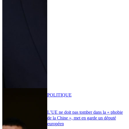
POLITIQUE
L’UE ne doit pas tomber dans la « phobie
de la Chine », met en garde un député
européen