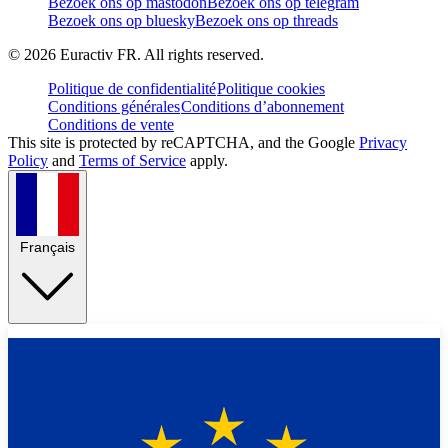
Bezoek ons op mastodon
Bezoek ons op telegram
Bezoek ons op bluesky
Bezoek ons op threads
©
2026
Euractiv FR. All rights reserved.
Politique de confidentialité
Politique cookies
Conditions générales
Conditions d’abonnement
Conditions de vente
This site is protected by reCAPTCHA, and the Google
Privacy
Policy
and
Terms of Service
apply.
Français