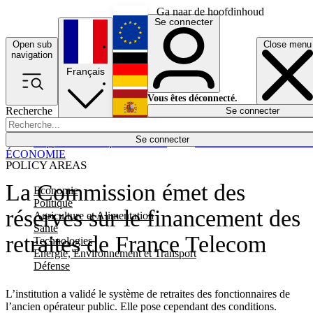
Ga naar de hoofdinhoud
Se connecter
Open sub
Close menu
English
navigation
Français
Deutsch
Vous êtes déconnecté.
Recherche
Se connecter
Español
Lumières éteintes
Se connecter
Rapporteur
Politique
Économie
Newsletters
Evénements
Em
ÉCONOMIE
POLICY AREAS
La Commission émet des
Economie
Politique
réserves sur le financement des
Agriculture et Alimentation
Santé
retraites de France Telecom
Technologies
Energie, Environnement et Transport
Défense
L’institution a validé le système de retraites des fonctionnaires de
l’ancien opérateur public. Elle pose cependant des conditions.