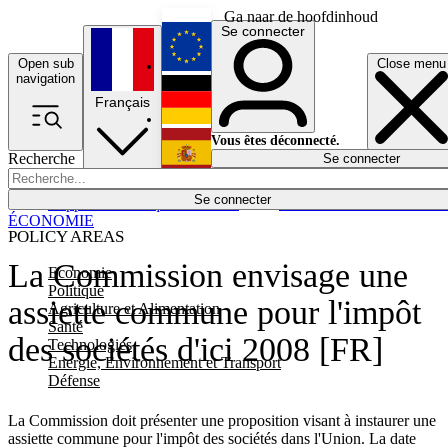
Ga naar de hoofdinhoud
Se connecter
Open sub
Close menu
English
navigation
Français
Deutsch
Vous êtes déconnecté.
Recherche
Se connecter
Español
Lumières éteintes
Se connecter
Rapporteur
Politique
Économie
Newsletters
Evénements
Em
ÉCONOMIE
POLICY AREAS
La Commission envisage une
Economie
Politique
assiette commune pour l'impôt
Agriculture et Alimentation
Santé
des sociétés d'ici 2008 [FR]
Technologies
Energie, Environnement et Transport
Défense
La Commission doit présenter une proposition visant à instaurer une
assiette commune pour l'impôt des sociétés dans l'Union. La date