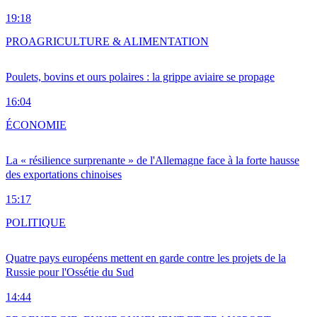
19:18
PRO
AGRICULTURE & ALIMENTATION
Poulets, bovins et ours polaires : la grippe aviaire se propage
16:04
ÉCONOMIE
La « résilience surprenante » de l'Allemagne face à la forte hausse
des exportations chinoises
15:17
POLITIQUE
Quatre pays européens mettent en garde contre les projets de la
Russie pour l'Ossétie du Sud
14:44