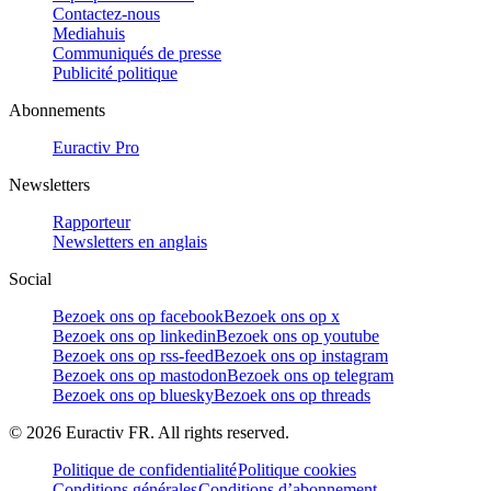
Contactez-nous
Mediahuis
Communiqués de presse
Publicité politique
Abonnements
Euractiv Pro
Newsletters
Rapporteur
Newsletters en anglais
Social
Bezoek ons op facebook
Bezoek ons op x
Bezoek ons op linkedin
Bezoek ons op youtube
Bezoek ons op rss-feed
Bezoek ons op instagram
Bezoek ons op mastodon
Bezoek ons op telegram
Bezoek ons op bluesky
Bezoek ons op threads
©
2026
Euractiv FR. All rights reserved.
Politique de confidentialité
Politique cookies
Conditions générales
Conditions d’abonnement