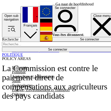
Ga naar de hoofdinhoud
Se connecter
Open sub
Close menu
English
navigation
Français
Deutsch
Vous êtes déconnecté.
Recherche
Se connecter
Español
Lumières éteintes
Se connecter
Rapporteur
Politique
Économie
Newsletters
Evénements
Em
POLITIQUE
POLICY AREAS
La Commission est contre le
Economie
Politique
paiement direct de
Agriculture et Alimentation
Santé
compensations aux agriculteurs
Technologies
Energie, Environnement et Transport
des pays candidats
Défense