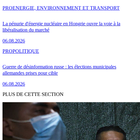
PRO
ENERGIE, ENVIRONNEMENT ET TRANSPORT
La pénurie d'énergie nucléaire en Hongrie ouvre la voie à la
libéralisation du marché
06.08.2026
PRO
POLITIQUE
Guerre de désinformation russe : les élections municipales
allemandes prises pour cible
06.08.2026
PLUS DE CETTE SECTION