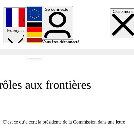
Se connecter
Close menu
English
Français
Deutsch
Vous êtes déconnecté.
Se connecter
Español
Lumières éteintes
ôles aux frontières
. C’est ce qu’a écrit la présidente de la Commission dans une lettre