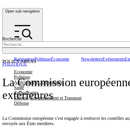
Open sub navigation
Recherche
Rapporteur
Politique
Économie
Newsletters
Evénements
Em
POLICY AREAS
POLITIQUE
Economie
Politique
La Commission européenne s
Agriculture et Alimentation
Santé
extérieures
Technologies
Energie, Environnement et Transport
Défense
La Commission européenne s’est engagée à renforcer les contrôles aux fr
envoyée aux États membres.