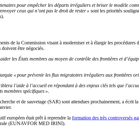
partenaires pour empêcher les départs irréguliers et briser le modèle co
 renvoyer ceux qui n’ont pas le droit de rester »
sont les priorités souli
s).
ents de la Commission visant à moderniser et à élargir les procédures de
s doivent être négociés.
 aider les États membres au moyen de contrôle des frontières et d’équi
Turquie
« pour prévenir les flux migratoires irréguliers aux frontières ori
ciblera l’aide à l’accueil en répondant à des enjeux clés tels que l’a
tats membres spécifiques »
.
echerche et de sauvetage (SAR) sont attendues prochainement, a écrit la 
anvier.
if européen était prêt à reprendre la
formation des très controversés ga
 centrale (EUNAVFOR MED IRINI).