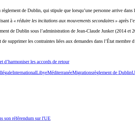
règlement de Dublin, qui stipule que lorsqu’une personne arrive dans l
visant à
« réduire les incitations aux mouvements secondaires »
après l’
lement de Dublin sous l’administration de Jean-Claude Junker (2014 et 2
de supprimer les contraintes liées aux demandes dans l’État membre d’ar
 d’harmoniser les accords de retour
llégale
International
Libye
Méditerranée
Migrations
règlement de Dublin
U
s son référendum sur l'UE