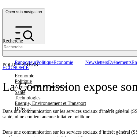
Open sub navigation
Recherche
Rapporteur
Politique
Économie
Newsletters
Evénements
Em
POLICY AREAS
ÉCONOMIE
Economie
Politique
La Commission expose son p
Agriculture et Alimentation
Santé
Technologies
Energie, Environnement et Transport
Défense
Dans une communication sur les services sociaux d'intérêt général (SSGI
santé, ni ne contient aucune intiative politique.
Dans une communication sur les services sociaux d’intérêt général (SSGI