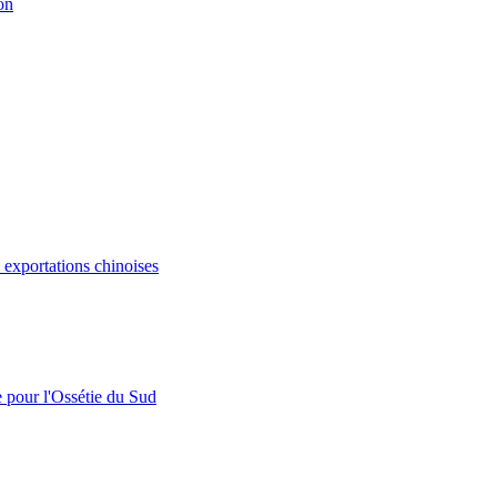
on
s exportations chinoises
e pour l'Ossétie du Sud