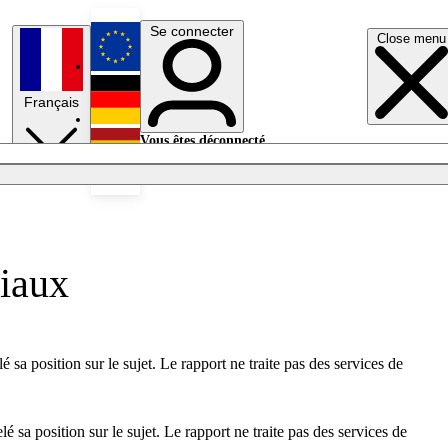
Se connecter
Close menu
English
Français
Deutsch
Vous êtes déconnecté.
Se connecter
Español
Lumières éteintes
ciaux
sa position sur le sujet. Le rapport ne traite pas des services de
sa position sur le sujet. Le rapport ne traite pas des services de