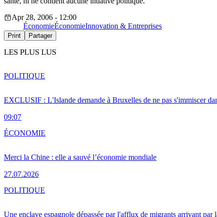
santé, ni ne contient aucune intiative politique.
Apr 28, 2006 - 12:00
Économie
Économie
Innovation & Entreprises
Print
Partager
LES PLUS LUS
POLITIQUE
EXCLUSIF : L'Islande demande à Bruxelles de ne pas s'immiscer dan
09:07
ÉCONOMIE
Merci la Chine : elle a sauvé l’économie mondiale
27.07.2026
POLITIQUE
Une enclave espagnole dépassée par l'afflux de migrants arrivant par 