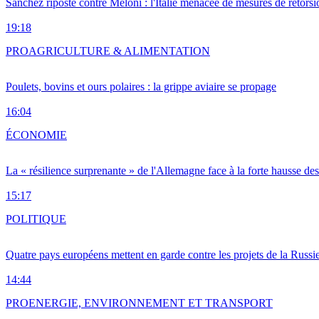
Sánchez riposte contre Meloni : l'Italie menacée de mesures de rétorsi
19:18
PRO
AGRICULTURE & ALIMENTATION
Poulets, bovins et ours polaires : la grippe aviaire se propage
16:04
ÉCONOMIE
La « résilience surprenante » de l'Allemagne face à la forte hausse de
15:17
POLITIQUE
Quatre pays européens mettent en garde contre les projets de la Russi
14:44
PRO
ENERGIE, ENVIRONNEMENT ET TRANSPORT