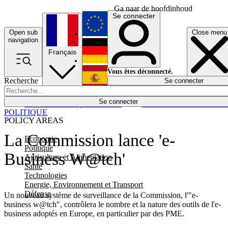
Ga naar de hoofdinhoud
Se connecter
Open sub
Close menu
English
navigation
Français
Deutsch
Vous êtes déconnecté.
Recherche
Se connecter
Español
Lumières éteintes
Se connecter
Rapporteur
Politique
Économie
Newsletters
Evénements
Em
POLITIQUE
POLICY AREAS
La Commission lance 'e-
Economie
Politique
Business W@tch'
Agriculture et Alimentation
Santé
Technologies
Energie, Environnement et Transport
Défense
Un nouveau système de surveillance de la Commission, l'"e-
business w@tch", contrôlera le nombre et la nature des outils de l'e-
business adoptés en Europe, en particulier par des PME.