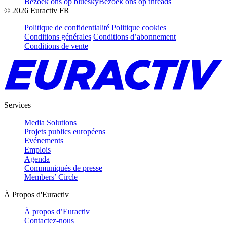
Bezoek ons op bluesky
Bezoek ons op threads
©
2026
Euractiv FR
Politique de confidentialité
Politique cookies
Conditions générales
Conditions d’abonnement
Conditions de vente
Services
Media Solutions
Projets publics européens
Evénements
Emplois
Agenda
Communiqués de presse
Members’ Circle
À Propos d'Euractiv
À propos d’Euractiv
Contactez-nous