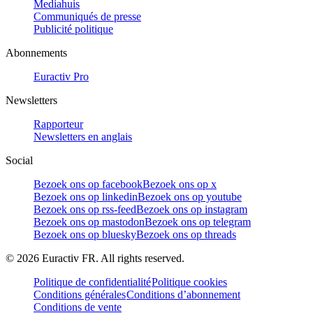
Mediahuis
Communiqués de presse
Publicité politique
Abonnements
Euractiv Pro
Newsletters
Rapporteur
Newsletters en anglais
Social
Bezoek ons op facebook
Bezoek ons op x
Bezoek ons op linkedin
Bezoek ons op youtube
Bezoek ons op rss-feed
Bezoek ons op instagram
Bezoek ons op mastodon
Bezoek ons op telegram
Bezoek ons op bluesky
Bezoek ons op threads
©
2026
Euractiv FR. All rights reserved.
Politique de confidentialité
Politique cookies
Conditions générales
Conditions d’abonnement
Conditions de vente