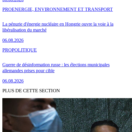
PRO
ENERGIE, ENVIRONNEMENT ET TRANSPORT
La pénurie d'énergie nucléaire en Hongrie ouvre la voie à la
libéralisation du marché
06.08.2026
PRO
POLITIQUE
Guerre de désinformation russe : les élections municipales
allemandes prises pour cible
06.08.2026
PLUS DE CETTE SECTION