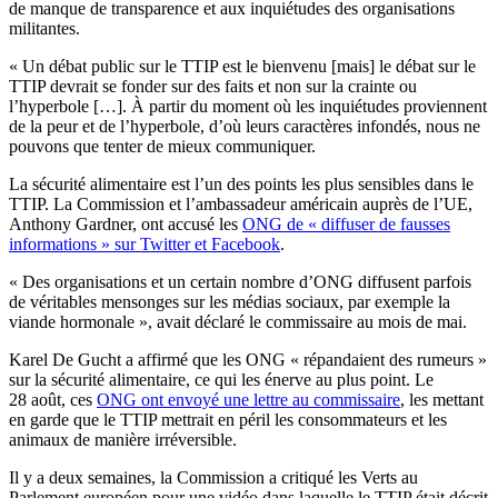
de manque de transparence et aux inquiétudes des organisations
militantes.
« Un débat public sur le TTIP est le bienvenu [mais] le débat sur le
TTIP devrait se fonder sur des faits et non sur la crainte ou
l’hyperbole […]. À partir du moment où les inquiétudes proviennent
de la peur et de l’hyperbole, d’où leurs caractères infondés, nous ne
pouvons que tenter de mieux communiquer.
La sécurité alimentaire est l’un des points les plus sensibles dans le
TTIP. La Commission et l’ambassadeur américain auprès de l’UE,
Anthony Gardner, ont accusé les
ONG de « diffuser de fausses
informations » sur Twitter et Facebook
.
« Des organisations et un certain nombre d’ONG diffusent parfois
de véritables mensonges sur les médias sociaux, par exemple la
viande hormonale », avait déclaré le commissaire au mois de mai.
Karel De Gucht a affirmé que les ONG « répandaient des rumeurs »
sur la sécurité alimentaire, ce qui les énerve au plus point. Le
28 août, ces
ONG ont envoyé une lettre au commissaire
, les mettant
en garde que le TTIP mettrait en péril les consommateurs et les
animaux de manière irréversible.
Il y a deux semaines, la Commission a critiqué les Verts au
Parlement européen pour une vidéo dans laquelle le TTIP était décrit