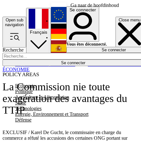
Ga naar de hoofdinhoud
Se connecter
Open sub
Close menu
English
navigation
Français
Deutsch
Vous êtes déconnecté.
Recherche
Se connecter
Español
Lumières éteintes
Se connecter
Rapporteur
Politique
Économie
Newsletters
Evénements
Em
ÉCONOMIE
POLICY AREAS
La Commission nie toute
Economie
Politique
exagération des avantages du
Agriculture et Alimentation
Santé
TTIP
Technologies
Energie, Environnement et Transport
Défense
EXCLUSIF / Karel De Gucht, le commissaire en charge du
commerce a réfuté les accusions des certaines ONG portant sur