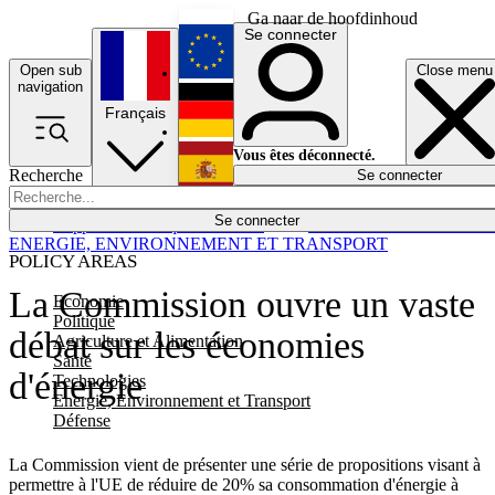
Ga naar de hoofdinhoud
Se connecter
Open sub
Close menu
English
navigation
Français
Deutsch
Vous êtes déconnecté.
Recherche
Se connecter
Español
Lumières éteintes
Se connecter
Rapporteur
Politique
Économie
Newsletters
Evénements
Em
ENERGIE, ENVIRONNEMENT ET TRANSPORT
POLICY AREAS
La Commission ouvre un vaste
Economie
Politique
débat sur les économies
Agriculture et Alimentation
Santé
d'énergie
Technologies
Energie, Environnement et Transport
Défense
La Commission vient de présenter une série de propositions visant à
permettre à l'UE de réduire de 20% sa consommation d'énergie à