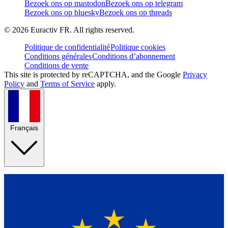
Bezoek ons op mastodon
Bezoek ons op telegram
Bezoek ons op bluesky
Bezoek ons op threads
©
2026
Euractiv FR. All rights reserved.
Politique de confidentialité
Politique cookies
Conditions générales
Conditions d’abonnement
Conditions de vente
This site is protected by reCAPTCHA, and the Google
Privacy
Policy
and
Terms of Service
apply.
Français