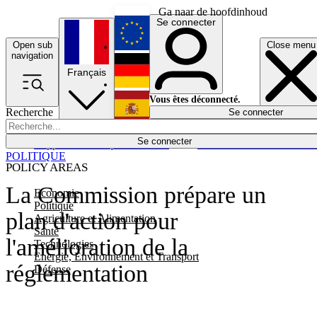
Ga naar de hoofdinhoud
Se connecter
Open sub
Close menu
English
navigation
Français
Deutsch
Vous êtes déconnecté.
Recherche
Se connecter
Español
Lumières éteintes
Se connecter
Rapporteur
Politique
Économie
Newsletters
Evénements
Em
POLITIQUE
POLICY AREAS
La Commission prépare un
Economie
Politique
plan d'action pour
Agriculture et Alimentation
Santé
l'amélioration de la
Technologies
Energie, Environnement et Transport
réglementation
Défense