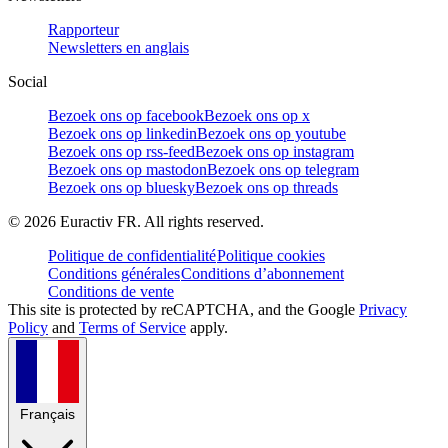
Rapporteur
Newsletters en anglais
Social
Bezoek ons op facebook
Bezoek ons op x
Bezoek ons op linkedin
Bezoek ons op youtube
Bezoek ons op rss-feed
Bezoek ons op instagram
Bezoek ons op mastodon
Bezoek ons op telegram
Bezoek ons op bluesky
Bezoek ons op threads
©
2026
Euractiv FR. All rights reserved.
Politique de confidentialité
Politique cookies
Conditions générales
Conditions d’abonnement
Conditions de vente
This site is protected by reCAPTCHA, and the Google
Privacy
Policy
and
Terms of Service
apply.
Français