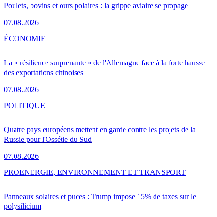
Poulets, bovins et ours polaires : la grippe aviaire se propage
07.08.2026
ÉCONOMIE
La « résilience surprenante » de l'Allemagne face à la forte hausse
des exportations chinoises
07.08.2026
POLITIQUE
Quatre pays européens mettent en garde contre les projets de la
Russie pour l'Ossétie du Sud
07.08.2026
PRO
ENERGIE, ENVIRONNEMENT ET TRANSPORT
Panneaux solaires et puces : Trump impose 15% de taxes sur le
polysilicium