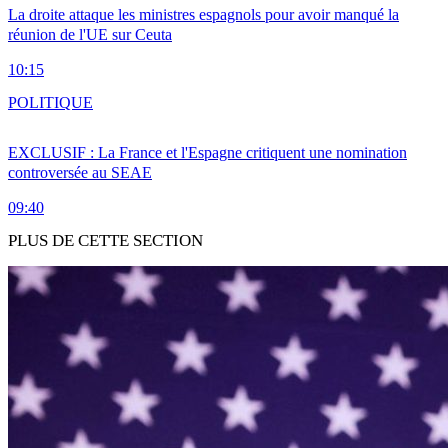
La droite attaque les ministres espagnols pour avoir manqué la
réunion de l'UE sur Ceuta
10:15
POLITIQUE
EXCLUSIF : La France et l'Espagne critiquent une nomination
controversée au SEAE
09:40
PLUS DE CETTE SECTION