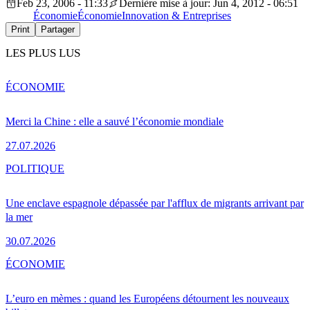
Feb 23, 2006 - 11:33
Dernière mise à jour: Jun 4, 2012 - 06:51
Économie
Économie
Innovation & Entreprises
Print
Partager
LES PLUS LUS
ÉCONOMIE
Merci la Chine : elle a sauvé l’économie mondiale
27.07.2026
POLITIQUE
Une enclave espagnole dépassée par l'afflux de migrants arrivant par
la mer
30.07.2026
ÉCONOMIE
L’euro en mèmes : quand les Européens détournent les nouveaux