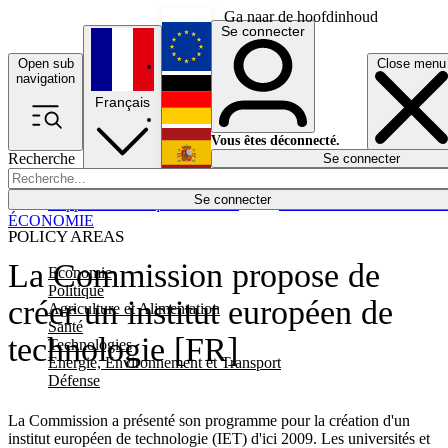
Ga naar de hoofdinhoud
Se connecter
Open sub
Close menu
English
navigation
Français
Deutsch
Vous êtes déconnecté.
Recherche
Se connecter
Español
Lumières éteintes
Se connecter
Rapporteur
Politique
Économie
Newsletters
Evénements
Em
ÉCONOMIE
POLICY AREAS
La Commission propose de
Economie
Politique
créer un institut européen de
Agriculture et Alimentation
Santé
technologie [FR]
Technologies
Energie, Environnement et Transport
Défense
La Commission a présenté son programme pour la création d'un
institut européen de technologie (IET) d'ici 2009. Les universités et