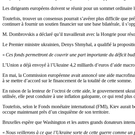
Les dirigeants européens doivent se réunir pour un sommet ordinaire les
Toutefois, trouver un consensus pourrait s’avérer plus difficile que pr
continuer à fournir un soutien financier sur une base bilatérale, il s’o
M. Dombrovskis a déclaré qu’il travaillerait avec la Hongrie pour réso
Le Premier ministre ukrainien, Denys Shmyhal, a qualifié la proposit
«
Ces fonds permettront de couvrir une part importante du déficit budg
L’Union a déjà envoyé à l’Ukraine 4,2 milliards d’euros d’aide macrofi
En mai, la Commission européenne avait annoncé une aide macrofinanc
à se mettre d’accord sur le financement de la totalité de cette somme.
En raison de la lenteur de l’octroi de cette aide, le gouvernement ukra
utilisée, elle peut conduire à une inflation galopante, ce qui rend plu
Toutefois, selon le Fonds monétaire international (FMI), Kiev aurait be
occupe maintenant près d’un cinquième de son territoire.
Bruxelles espère que Washington et les autres grands donateurs interna
«
Nous veillerons à ce que l’Ukraine sorte de cette guerre comme un p