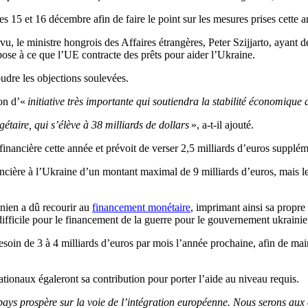
 15 et 16 décembre afin de faire le point sur les mesures prises cette a
évu, le ministre hongrois des Affaires étrangères, Peter Szijjarto, ayant
ppose à ce que l’UE contracte des prêts pour aider l’Ukraine.
udre les objections soulevées.
ion d’«
initiative très importante qui soutiendra la stabilité économique d
étaire, qui s’élève à 38 milliards de dollars
», a-t-il ajouté.
nancière cette année et prévoit de verser 2,5 milliards d’euros suppléme
ière à l’Ukraine d’un montant maximal de 9 milliards d’euros, mais l
inien a dû recourir au
financement monétaire
, imprimant ainsi sa propre 
s difficile pour le financement de la guerre pour le gouvernement ukrainie
soin de 3 à 4 milliards d’euros par mois l’année prochaine, afin de maint
tionaux égaleront sa contribution pour porter l’aide au niveau requis.
ays prospère sur la voie de l’intégration européenne. Nous serons aux 