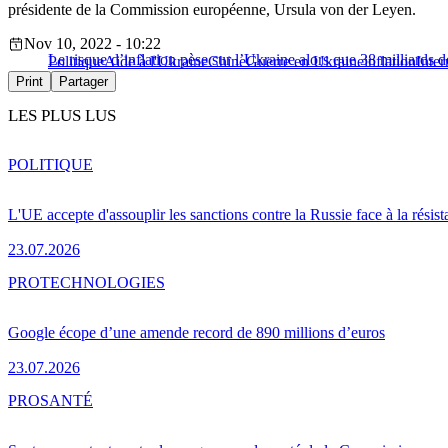
présidente de la Commission européenne, Ursula von der Leyen.
Nov 10, 2022 - 10:22
Le risque d’inflation pèse sur l’Ukraine alors que 38 milliards
Politique
Aide à l'Ukraine
Chine
Guerre en Ukraine
inflation
Inter
Print
Partager
LES PLUS LUS
POLITIQUE
L'UE accepte d'assouplir les sanctions contre la Russie face à la résis
23.07.2026
PRO
TECHNOLOGIES
Google écope d’une amende record de 890 millions d’euros
23.07.2026
PRO
SANTÉ