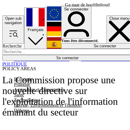
Ga naar de hoofdinhoud
Se connecter
Open sub
Close menu
English
navigation
Français
Deutsch
Vous êtes déconnecté.
Recherche
Se connecter
Español
Lumières éteintes
Se connecter
Rapporteur
Politique
Économie
Newsletters
Evénements
Em
POLITIQUE
POLICY AREAS
La Commission propose une
Economie
Politique
nouvelle directive sur
Agriculture et Alimentation
Santé
l'exploitation de l'information
Technologies
Energie, Environnement et Transport
émanant du secteur
Défense