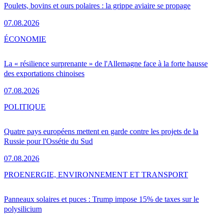
Poulets, bovins et ours polaires : la grippe aviaire se propage
07.08.2026
ÉCONOMIE
La « résilience surprenante » de l'Allemagne face à la forte hausse
des exportations chinoises
07.08.2026
POLITIQUE
Quatre pays européens mettent en garde contre les projets de la
Russie pour l'Ossétie du Sud
07.08.2026
PRO
ENERGIE, ENVIRONNEMENT ET TRANSPORT
Panneaux solaires et puces : Trump impose 15% de taxes sur le
polysilicium