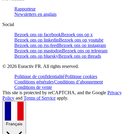
Rapporteur
Newsletters en anglais
Social
Bezoek ons op facebook
Bezoek ons op x
Bezoek ons op linkedin
Bezoek ons op youtube
Bezoek ons op rss-feed
Bezoek ons op instagram
Bezoek ons op mastodon
Bezoek ons op telegram
Bezoek ons op bluesky
Bezoek ons op threads
©
2026
Euractiv FR. All rights reserved.
Politique de confidentialité
Politique cookies
Conditions générales
Conditions d’abonnement
Conditions de vente
This site is protected by reCAPTCHA, and the Google
Privacy
Policy
and
Terms of Service
apply.
Français