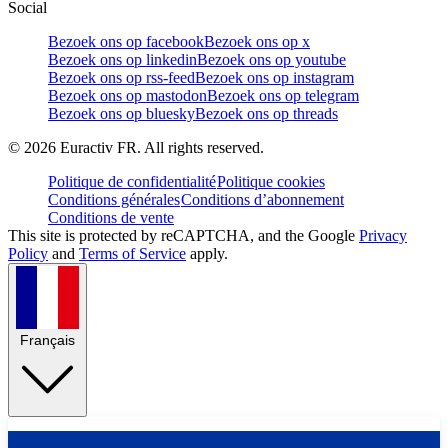
Social
Bezoek ons op facebook
Bezoek ons op x
Bezoek ons op linkedin
Bezoek ons op youtube
Bezoek ons op rss-feed
Bezoek ons op instagram
Bezoek ons op mastodon
Bezoek ons op telegram
Bezoek ons op bluesky
Bezoek ons op threads
©
2026
Euractiv FR. All rights reserved.
Politique de confidentialité
Politique cookies
Conditions générales
Conditions d’abonnement
Conditions de vente
This site is protected by reCAPTCHA, and the Google
Privacy
Policy
and
Terms of Service
apply.
Français