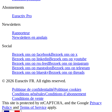
Abonnements
Euractiv Pro
Newsletters
Rapporteur
Newsletters en anglais
Social
Bezoek ons op facebook
Bezoek ons op x
Bezoek ons op linkedin
Bezoek ons op youtube
Bezoek ons op rss-feed
Bezoek ons op instagram
Bezoek ons op mastodon
Bezoek ons op telegram
Bezoek ons op bluesky
Bezoek ons op threads
©
2026
Euractiv FR. All rights reserved.
Politique de confidentialité
Politique cookies
Conditions générales
Conditions d’abonnement
Conditions de vente
This site is protected by reCAPTCHA, and the Google
Privacy
Policy
and
Terms of Service
apply.