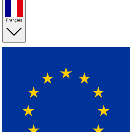
Français