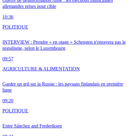
Guerre de désinformation russe : les élections municipales
allemandes prises pour cible
10:36
POLITIQUE
INTERVIEW : Prendre « en otage » Schengen n'enrayera pas le
populisme, selon le Luxembourg
09:57
AGRICULTURE & ALIMENTATION
Garder un œil sur la Russie : les paysans finlandais en première
ligne
09:20
POLITIQUE
Entre Sánchez and Frederiksen