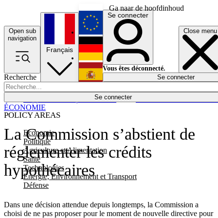
Ga naar de hoofdinhoud
Se connecter
Open sub
Close menu
English
navigation
Français
Deutsch
Vous êtes déconnecté.
Recherche
Se connecter
Español
Lumières éteintes
Se connecter
Rapporteur
Politique
Économie
Newsletters
Evénements
Em
ÉCONOMIE
POLICY AREAS
La Commission s’abstient de
Economie
Politique
réglementer les crédits
Agriculture et Alimentation
Santé
hypothécaires
Technologies
Energie, Environnement et Transport
Défense
Dans une décision attendue depuis longtemps, la Commission a
choisi de ne pas proposer pour le moment de nouvelle directive pour