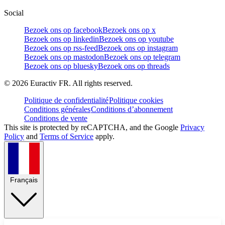
Social
Bezoek ons op facebook
Bezoek ons op x
Bezoek ons op linkedin
Bezoek ons op youtube
Bezoek ons op rss-feed
Bezoek ons op instagram
Bezoek ons op mastodon
Bezoek ons op telegram
Bezoek ons op bluesky
Bezoek ons op threads
©
2026
Euractiv FR. All rights reserved.
Politique de confidentialité
Politique cookies
Conditions générales
Conditions d’abonnement
Conditions de vente
This site is protected by reCAPTCHA, and the Google
Privacy
Policy
and
Terms of Service
apply.
Français