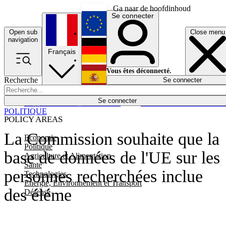
Ga naar de hoofdinhoud
Se connecter
Open sub
Close menu
English
navigation
Français
Deutsch
Vous êtes déconnecté.
Recherche
Se connecter
Español
Lumières éteintes
Se connecter
Rapporteur
Politique
Économie
Newsletters
Evénements
Em
POLITIQUE
POLICY AREAS
La Commission souhaite que la
Economie
Politique
base de données de l'UE sur les
Agriculture et Alimentation
Santé
personnes recherchées inclue
Technologies
Energie, Environnement et Transport
des éléme
Défense