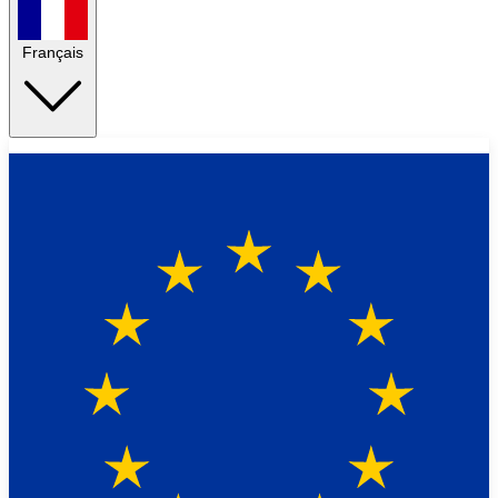
Français