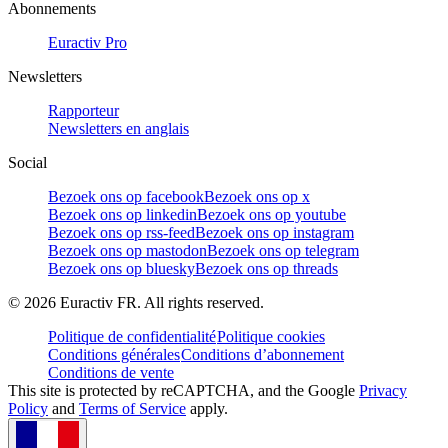
Abonnements
Euractiv Pro
Newsletters
Rapporteur
Newsletters en anglais
Social
Bezoek ons op facebook
Bezoek ons op x
Bezoek ons op linkedin
Bezoek ons op youtube
Bezoek ons op rss-feed
Bezoek ons op instagram
Bezoek ons op mastodon
Bezoek ons op telegram
Bezoek ons op bluesky
Bezoek ons op threads
©
2026
Euractiv FR. All rights reserved.
Politique de confidentialité
Politique cookies
Conditions générales
Conditions d’abonnement
Conditions de vente
This site is protected by reCAPTCHA, and the Google
Privacy
Policy
and
Terms of Service
apply.