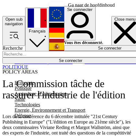
Ga naar de hoofdinhoud
Se connecter
Open sub
Close menu
English
navigation
Français
Deutsch
Vous êtes déconnecté.
Recherche
Se connecter
Español
Lumières éteintes
Se connecter
Rapporteur
Politique
Économie
Newsletters
Evénements
Em
POLITIQUE
POLICY AREAS
La Commission tâche de
Economie
Politique
rassurer l'industrie de l'édition
Agriculture et Alimentation
Santé
Technologies
Energie, Environnement et Transport
Défense
Lors de la conférence du 6 décembre intitulée "21st Century
Publishing in Europe" ("L'édition en Europe au 21ème siècle"), les
deux commissaires Viviane Reding et Margot Wallström, ainsi que
des experts de l'industrie, ont traité des questions de la compétitivité