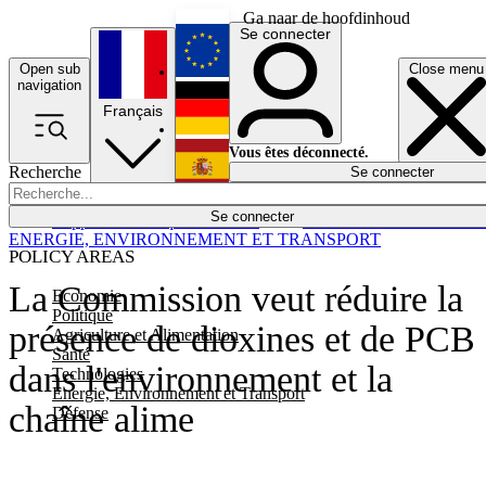
Ga naar de hoofdinhoud
Se connecter
Open sub
Close menu
English
navigation
Français
Deutsch
Vous êtes déconnecté.
Recherche
Se connecter
Español
Lumières éteintes
Se connecter
Rapporteur
Politique
Économie
Newsletters
Evénements
Em
ENERGIE, ENVIRONNEMENT ET TRANSPORT
POLICY AREAS
La Commission veut réduire la
Economie
Politique
présence de dioxines et de PCB
Agriculture et Alimentation
Santé
dans l'environnement et la
Technologies
Energie, Environnement et Transport
chaîne alime
Défense