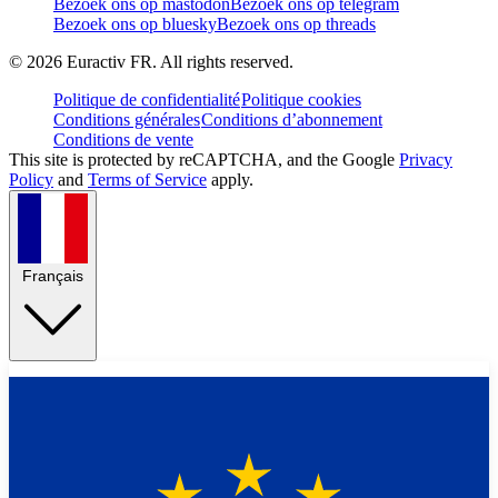
Bezoek ons op mastodon
Bezoek ons op telegram
Bezoek ons op bluesky
Bezoek ons op threads
©
2026
Euractiv FR. All rights reserved.
Politique de confidentialité
Politique cookies
Conditions générales
Conditions d’abonnement
Conditions de vente
This site is protected by reCAPTCHA, and the Google
Privacy
Policy
and
Terms of Service
apply.
Français