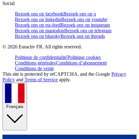
Social
Bezoek ons op facebook
Bezoek ons op x
Bezoek ons op linkedin
Bezoek ons op youtube
Bezoek ons op rss-feed
Bezoek ons op instagram
Bezoek ons op mastodon
Bezoek ons op telegram
Bezoek ons op bluesky
Bezoek ons op threads
©
2026
Euractiv FR. All rights reserved.
Politique de confidentialité
Politique cookies
Conditions générales
Conditions d’abonnement
Conditions de vente
This site is protected by reCAPTCHA, and the Google
Privacy
Policy
and
Terms of Service
apply.
Français