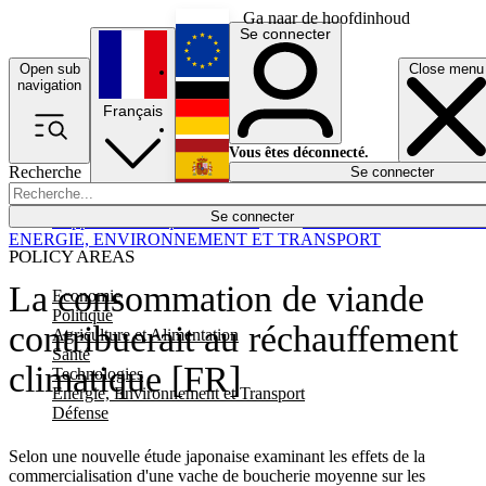
Ga naar de hoofdinhoud
Se connecter
Open sub
Close menu
English
navigation
Français
Deutsch
Vous êtes déconnecté.
Recherche
Se connecter
Español
Lumières éteintes
Se connecter
Rapporteur
Politique
Économie
Newsletters
Evénements
Em
ENERGIE, ENVIRONNEMENT ET TRANSPORT
POLICY AREAS
La consommation de viande
Economie
Politique
contribuerait au réchauffement
Agriculture et Alimentation
Santé
climatique [FR]
Technologies
Energie, Environnement et Transport
Défense
Selon une nouvelle étude japonaise examinant les effets de la
commercialisation d'une vache de boucherie moyenne sur les