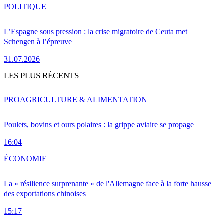
POLITIQUE
L’Espagne sous pression : la crise migratoire de Ceuta met
Schengen à l’épreuve
31.07.2026
LES PLUS RÉCENTS
PRO
AGRICULTURE & ALIMENTATION
Poulets, bovins et ours polaires : la grippe aviaire se propage
16:04
ÉCONOMIE
La « résilience surprenante » de l'Allemagne face à la forte hausse
des exportations chinoises
15:17