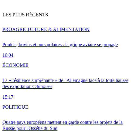
LES PLUS RÉCENTS
PRO
AGRICULTURE & ALIMENTATION
Poulets, bovins et ours polaires : la grippe aviaire se propage
16:04
ÉCONOMIE
La « résilience surprenante » de l'Allemagne face à la forte hausse
des exportations chinoises
15:17
POLITIQUE
Quatre pays européens mettent en garde contre les projets de la
Russie pour l'Ossétie du Sud