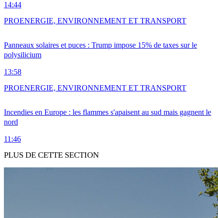
14:44
PRO
ENERGIE, ENVIRONNEMENT ET TRANSPORT
Panneaux solaires et puces : Trump impose 15% de taxes sur le
polysilicium
13:58
PRO
ENERGIE, ENVIRONNEMENT ET TRANSPORT
Incendies en Europe : les flammes s'apaisent au sud mais gagnent le
nord
11:46
PLUS DE CETTE SECTION