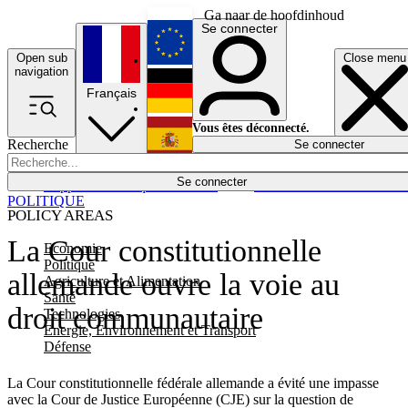
Ga naar de hoofdinhoud
Se connecter
Open sub
Close menu
English
navigation
Français
Deutsch
Vous êtes déconnecté.
Recherche
Se connecter
Español
Lumières éteintes
Se connecter
Rapporteur
Politique
Économie
Newsletters
Evénements
Em
POLITIQUE
POLICY AREAS
La Cour constitutionnelle
Economie
Politique
allemande ouvre la voie au
Agriculture et Alimentation
Santé
droit communautaire
Technologies
Energie, Environnement et Transport
Défense
La Cour constitutionnelle fédérale allemande a évité une impasse
avec la Cour de Justice Européenne (CJE) sur la question de