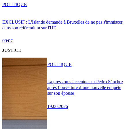
POLITIQUE
EXCLUSIF : L'Islande demande à Bruxelles de ne pas s'immiscer
dans son référendum sur l'UE
09:07
JUSTICE
POLITIQUE
La pression s’accentue sur Pedro Sánchez
après l’ouverture d’une nouvelle enquête
sur son épouse
19.06.2026