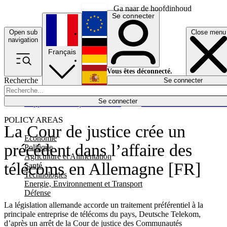
Ga naar de hoofdinhoud
Se connecter
Open sub
Close menu
English
navigation
Français
Deutsch
Vous êtes déconnecté.
Recherche
Se connecter
Español
Lumières éteintes
Se connecter
Rapporteur
Politique
Économie
Newsletters
Evénements
Em
POLICY AREAS
La Cour de justice crée un
Economie
précédent dans l’affaire des
Politique
Agriculture et Alimentation
télécoms en Allemagne [FR]
Santé
Technologies
Energie, Environnement et Transport
Défense
La législation allemande accorde un traitement préférentiel à la
principale entreprise de télécoms du pays, Deutsche Telekom,
d’après un arrêt de la Cour de justice des Communautés