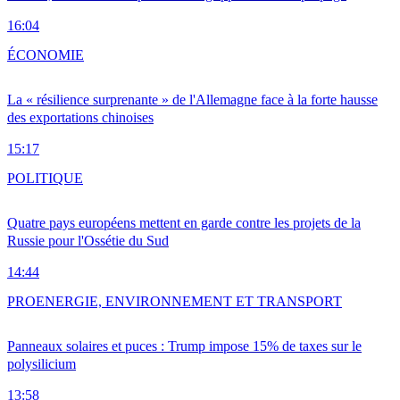
16:04
ÉCONOMIE
La « résilience surprenante » de l'Allemagne face à la forte hausse
des exportations chinoises
15:17
POLITIQUE
Quatre pays européens mettent en garde contre les projets de la
Russie pour l'Ossétie du Sud
14:44
PRO
ENERGIE, ENVIRONNEMENT ET TRANSPORT
Panneaux solaires et puces : Trump impose 15% de taxes sur le
polysilicium
13:58