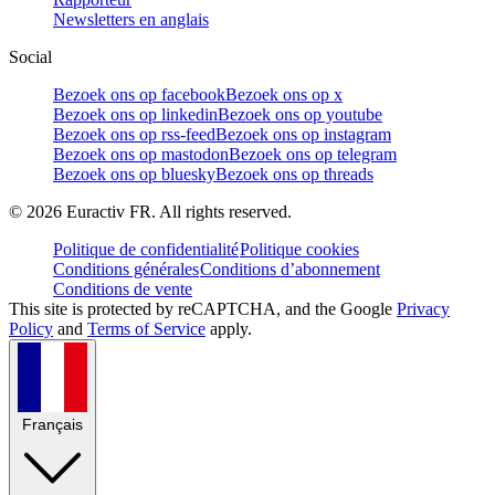
Newsletters en anglais
Social
Bezoek ons op facebook
Bezoek ons op x
Bezoek ons op linkedin
Bezoek ons op youtube
Bezoek ons op rss-feed
Bezoek ons op instagram
Bezoek ons op mastodon
Bezoek ons op telegram
Bezoek ons op bluesky
Bezoek ons op threads
©
2026
Euractiv FR. All rights reserved.
Politique de confidentialité
Politique cookies
Conditions générales
Conditions d’abonnement
Conditions de vente
This site is protected by reCAPTCHA, and the Google
Privacy
Policy
and
Terms of Service
apply.
Français