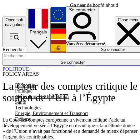
Ga naar de hoofdinhoud
Se connecter
Open sub
Close menu
English
navigation
Français
Deutsch
Vous êtes déconnecté.
Recherche
Se connecter
Español
Lumières éteintes
Se connecter
Rapporteur
Politique
Économie
Newsletters
Evénements
Em
POLITIQUE
POLICY AREAS
La Cour des comptes critique le
Economie
Politique
soutien de l’UE à l’Égypte
Agriculture et Alimentation
Santé
Technologies
Energie, Environnement et Transport
Défense
La Cour des comptes européenne a vivement critiqué l’aide au
développement versée à l’Égypte en disant que « la méthode douce
» de l’Union n’avait pas fonctionné et a demandé de mieux dépenser
l’argent des contribuables.