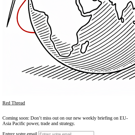
Red Thread
Coming soon: Don’t miss out on our new weekly briefing on EU-
Asia Pacific power, trade and strategy.
Entrez votre email