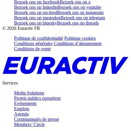
Bezoek ons op facebook
Bezoek ons op x
Bezoek ons op linkedin
Bezoek ons op youtube
Bezoek ons op rss-feed
Bezoek ons op instagram
Bezoek ons op mastodon
Bezoek ons op telegram
Bezoek ons op bluesky
Bezoek ons op threads
©
2026
Euractiv FR
Politique de confidentialité
Politique cookies
Conditions générales
Conditions d’abonnement
Conditions de vente
Services
Media Solutions
Projets publics européens
Evénements
Emplois
Agenda
Communiqués de presse
Members’ Circle