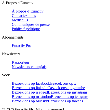
À Propos d'Euractiv
À propos d’Euractiv
Contactez-nous
Mediahuis
Communiqués de presse
Publicité politique
Abonnements
Euractiv Pro
Newsletters
Rapporteur
Newsletters en anglais
Social
Bezoek ons op facebook
Bezoek ons op x
Bezoek ons op linkedin
Bezoek ons op youtube
Bezoek ons op rss-feed
Bezoek ons op instagram
Bezoek ons op mastodon
Bezoek ons op telegram
Bezoek ons op bluesky
Bezoek ons op threads
©
2026
Euractiv FR. All rights reserved.